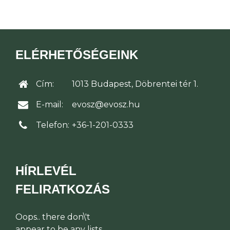
ELÉRHETŐSÉGEINK
Cím:
1013 Budapest, Döbrentei tér 1.
E-mail:
evosz@evosz.hu
Telefon:
+36-1-201-0333
HÍRLEVÉL
FELIRATKOZÁS
Oops.. there don\'t
appear to be any lists