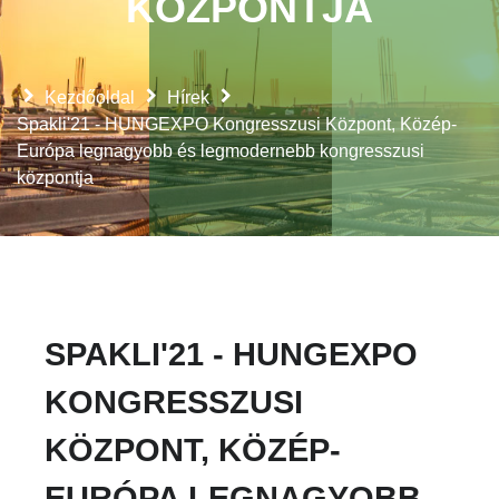
KÖZPONTJA
Kezdőoldal
Hírek
Spakli'21 - HUNGEXPO Kongresszusi Központ, Közép-
Európa legnagyobb és legmodernebb kongresszusi
központja
SPAKLI'21 - HUNGEXPO
KONGRESSZUSI
KÖZPONT, KÖZÉP-
EURÓPA LEGNAGYOBB