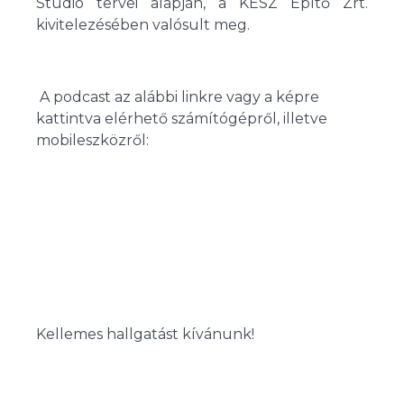
Studió tervei alapján, a KÉSZ Építő Zrt.
kivitelezésében valósult meg.
A podcast az alábbi linkre vagy a képre
kattintva elérhető számítógépről, illetve
mobileszközről:
Kellemes hallgatást kívánunk!