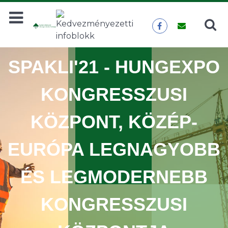
Keresés
KERESÉS
SPAKLI'21 - HUNGEXPO
KONGRESSZUSI
KÖZPONT, KÖZÉP-
EURÓPA LEGNAGYOBB
ÉS LEGMODERNEBB
KONGRESSZUSI