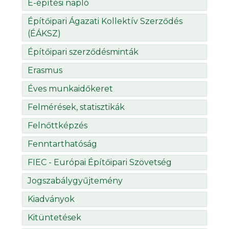
E-építési napló
Építőipari Ágazati Kollektív Szerződés
(ÉÁKSZ)
Építőipari szerződésminták
Erasmus
Éves munkaidőkeret
Felmérések, statisztikák
Felnőttképzés
Fenntarthatóság
FIEC - Európai Építőipari Szövetség
Jogszabálygyűjtemény
Kiadványok
Kitüntetések