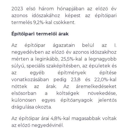
2023 első három hónapjában az előző év
azonos időszakához képest az építőipari
termelés 9,2%-kal csökkent.
Építőipari termelői árak
Az építőipar ágazatain belül az I.
negyedévben az előző év azonos időszakihoz
mérten a leginkább, 25,5%-kal a legnagyobb
súlyú, speciális szaképítésben, az épületek és
az egyéb építmények építése
vonatkozásában pedig 23,8 és 22,0%-kal
nőttek az árak. Az áremelkedéseket
elsősorban a költségek növekedése,
különösen egyes építőanyagok jelentős
drágulása okozta.
Az építőipar árai 4,8%-kal magasabbak voltak
az előző negyedévinél.