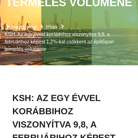
TERMELÉS VOLUMENE
Kezdőoldal
Hírek
KSH: Az egy évvel korábbihoz viszonyítva 9,8, a
februárihoz képest 1,2%-kal csökkent az építőipari
termelés volumene
KSH: AZ EGY ÉVVEL
KORÁBBIHOZ
VISZONYÍTVA 9,8, A
FEBRUÁRIHOZ KÉPEST