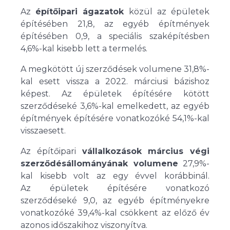
Az
építőipari ágazatok
közül az épületek
építésében 21,8, az egyéb építmények
építésében 0,9, a speciális szaképítésben
4,6%-kal kisebb lett a termelés.
A megkötött új szerződések volumene 31,8%-
kal esett vissza a 2022. márciusi bázishoz
képest. Az épületek építésére kötött
szerződéseké 3,6%-kal emelkedett, az egyéb
építmények építésére vonatkozóké 54,1%-kal
visszaesett.
Az építőipari
vállalkozások március végi
szerződésállományának volumene
27,9%-
kal kisebb volt az egy évvel korábbinál.
Az épületek építésére vonatkozó
szerződéseké 9,0, az egyéb építményekre
vonatkozóké 39,4%-kal csökkent az előző év
azonos időszakihoz viszonyítva.