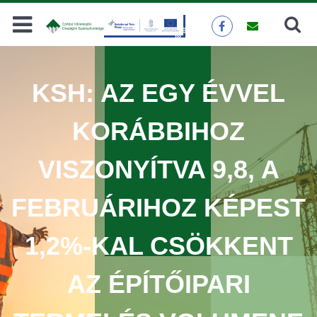
Keresés
KERESÉS
KSH: AZ EGY ÉVVEL
KORÁBBIHOZ
VISZONYÍTVA 9,8, A
FEBRUÁRIHOZ KÉPEST
1,2%-KAL CSÖKKENT
AZ ÉPÍTŐIPARI