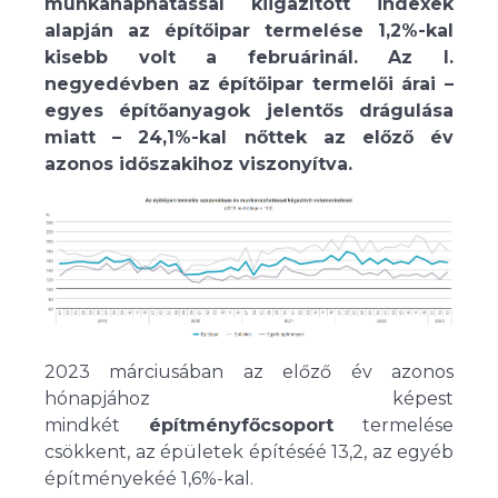
munkanaphatással kiigazított indexek
alapján az építőipar termelése 1,2%-kal
kisebb volt a februárinál. Az I.
negyedévben az építőipar termelői árai –
egyes építőanyagok jelentős drágulása
miatt – 24,1%-kal nőttek az előző év
azonos időszakihoz viszonyítva.
2023 márciusában az előző év azonos
hónapjához képest
mindkét
építményfőcsoport
termelése
csökkent, az épületek építéséé 13,2, az egyéb
építményekéé 1,6%-kal.