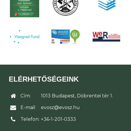
ELÉRHETŐSÉGEINK
Cím:
1013 Budapest, Döbrentei tér 1.
E-mail:
evosz@evosz.hu
Telefon:
+36-1-201-0333