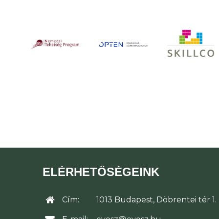
ELÉRHETŐSÉGEINK
Cím:
1013 Budapest, Döbrentei tér 1.