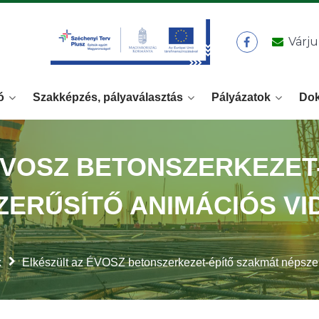
Várju
ó
Szakképzés, pályaválasztás
Pályázatok
Do
ÉVOSZ BETONSZERKEZET
ZERŰSÍTŐ ANIMÁCIÓS VI
k
Elkészült az ÉVOSZ betonszerkezet-építő szakmát népszer