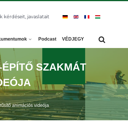
k kérdéseit, javaslatait
kumentumok
Podcast
VÉDJEGY
Keresés
KERESÉS
-ÉPÍTŐ SZAKMÁT
DEÓJA
űsítő animációs videója