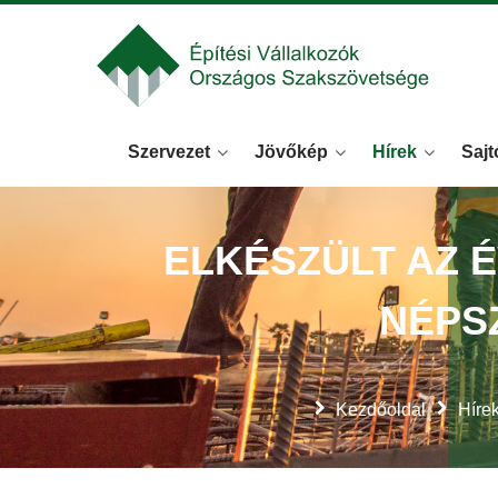
Szervezet
Jövőkép
Hírek
Sajt
ELKÉSZÜLT AZ 
NÉPS
Kezdőoldal
Híre