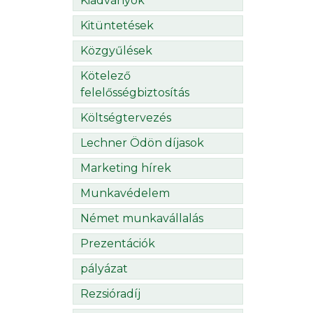
Kiadványok
Kitüntetések
Közgyűlések
Kötelező
felelősségbiztosítás
Költségtervezés
Lechner Ödön díjasok
Marketing hírek
Munkavédelem
Német munkavállalás
Prezentációk
pályázat
Rezsióradíj