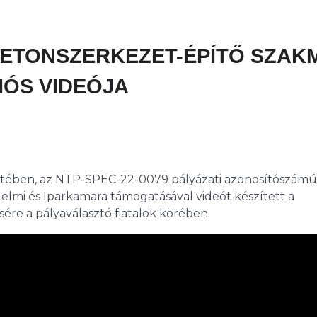
BETONSZERKEZET-ÉPÍTŐ SZAK
IÓS VIDEÓJA
ében, az NTP-SPEC-22-0079 pályázati azonosítószámú
lmi és Iparkamara támogatásával videót készített a
re a pályaválasztó fiatalok körében.