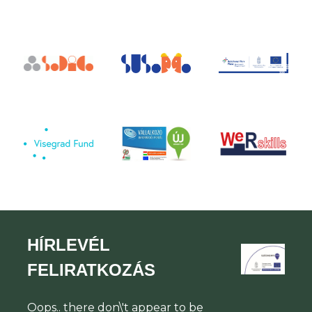
HÍRLEVÉL
FELIRATKOZÁS
Oops.. there don\'t appear to be