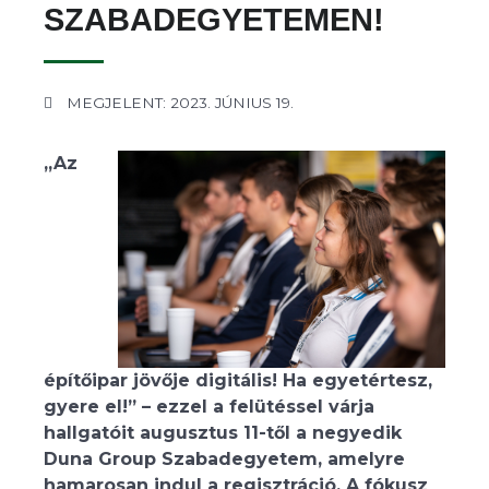
SZABADEGYETEMEN!
MEGJELENT: 2023. JÚNIUS 19.
„Az
építőipar jövője digitális! Ha egyetértesz,
gyere el!” – ezzel a felütéssel várja
hallgatóit augusztus 11-től a negyedik
Duna Group Szabadegyetem, amelyre
hamarosan indul a regisztráció. A fókusz