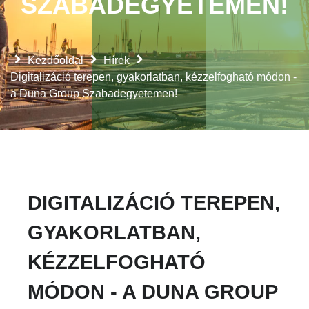
SZABADEGYETEMEN!
Kezdőoldal
Hírek
Digitalizáció terepen, gyakorlatban, kézzelfogható módon -
a Duna Group Szabadegyetemen!
DIGITALIZÁCIÓ TEREPEN,
GYAKORLATBAN,
KÉZZELFOGHATÓ
MÓDON - A DUNA GROUP