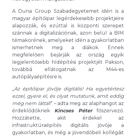
A Duna Group Szabadegyetemet idén is a
magyar építőipar legérdekesebb projektjeire
alapozzák, és ezúttal is központi szerepet
szánnak a digitalizációnak, azon belül a BIM
témakörének, amelyeket idén a gyakorlatban
ismerhetnek meg a diákok. Ennek
megfelelően bejárják az ország egyik
legjelentősebb hídépítési projektjét Pakson,
továbbá ellátogatnak az M44-es
autópályaépítésre is.
„
Az építőipar jövője digitális! Ha egyetértesz
ezzel, gyere el, és olyat mutatunk, amit eddig
még nem láttál!
” – adta meg az alaphangot az
érdeklődőknek
Kincses Péter
főszervező.
Hozzátette, akit érdekel az
infrastruktúraépítés digitális jövője a
gyakorlatban, és még a jövendőbeli kollégáit