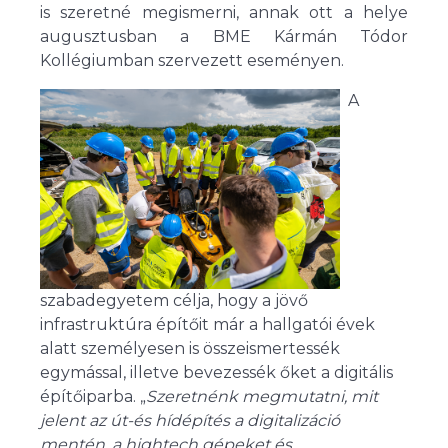
is szeretné megismerni, annak ott a helye
augusztusban a BME Kármán Tódor
Kollégiumban szervezett eseményen.
A
szabadegyetem célja, hogy a jövő
infrastruktúra építőit már a hallgatói évek
alatt személyesen is összeismertessék
egymással, illetve bevezessék őket a digitális
építőiparba. „
Szeretnénk megmutatni, mit
jelent az út-és hídépítés a digitalizáció
mentén, a hightech gépeket és