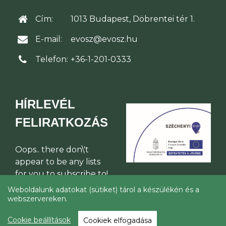
Cím:
1013 Budapest, Döbrentei tér 1.
E-mail:
evosz@evosz.hu
Telefon:
+36-1-201-0333
HÍRLEVÉL
FELIRATKOZÁS
Oops.. there don\'t
appear to be any lists
for you to subscribe to!
Weboldalunk adatokat (sütiket) tárol a készülékén és a
webszervereken.
© Építési Vállalkozók Országos
Szakszövetsége 2026
Cookie beállítások
Cookiek elfogadása