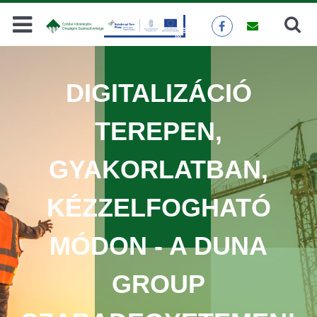
Keresés
KERESÉS
DIGITALIZÁCIÓ
TEREPEN,
GYAKORLATBAN,
KÉZZELFOGHATÓ
MÓDON - A DUNA
GROUP