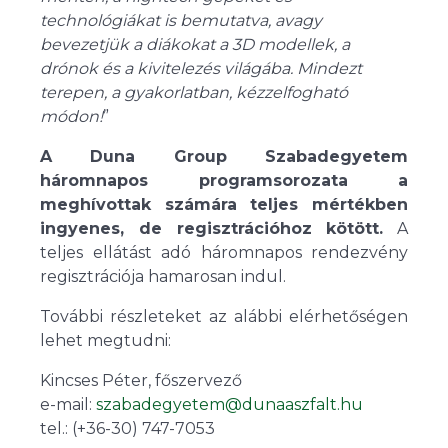
technológiákat is bemutatva, avagy
bevezetjük a diákokat a 3D modellek, a
drónok és a kivitelezés világába. Mindezt
terepen, a gyakorlatban, kézzelfogható
módon!
”
A Duna Group Szabadegyetem
háromnapos programsorozata a
meghívottak számára teljes mértékben
ingyenes, de regisztrációhoz kötött.
A
teljes ellátást adó háromnapos rendezvény
regisztrációja hamarosan indul.
További részleteket az alábbi elérhetőségen
lehet megtudni:
Kincses Péter, főszervező
e-mail:
szabadegyetem@dunaaszfalt.hu
tel.: (+36-30) 747-7053