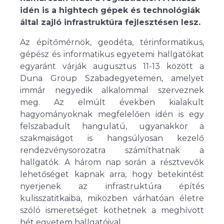
idén is a hightech gépek és technológiák
által zajló infrastruktúra fejlesztésen lesz.
Az építőmérnök, geodéta, térinformatikus,
gépész és informatikus egyetemi hallgatókat
egyaránt várják augusztus 11-13 között a
Duna Group Szabadegyetemen, amelyet
immár negyedik alkalommal szerveznek
meg. Az elmúlt években kialakult
hagyományoknak megfelelően idén is egy
felszabadult hangulatú, ugyanakkor a
szakmaiságot is hangsúlyosan kezelő
rendezvénysorozatra számíthatnak a
hallgatók. A három nap során a résztvevők
lehetőséget kapnak arra, hogy betekintést
nyerjenek az infrastruktúra építés
kulisszatitkaiba, miközben várhatóan életre
szóló ismeretséget köthetnek a meghívott
hét egyetem hallgatóival.