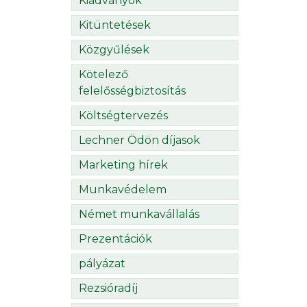
Kiadványok
Kitüntetések
Közgyűlések
Kötelező
felelősségbiztosítás
Költségtervezés
Lechner Ödön díjasok
Marketing hírek
Munkavédelem
Német munkavállalás
Prezentációk
pályázat
Rezsióradíj