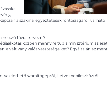
házásokat
rvény,
 kapcsán a szakmai egyeztetések fontosságáról, várható
 hosszú távra tervezni?
atégiaalkotás közben mennyire tud a minisztérium az ese
eni a vélt vagy valós veszteségeiket? Egyáltalán ez men
intva elérhető számítógépről, illetve mobileszközről: