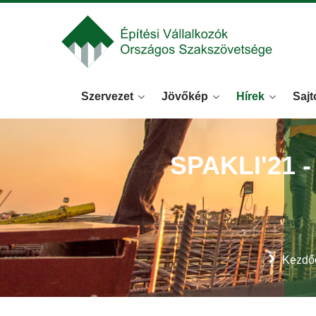
Szervezet
Jövőkép
Hírek
Sajt
SPAKLI'21 
Kezdő