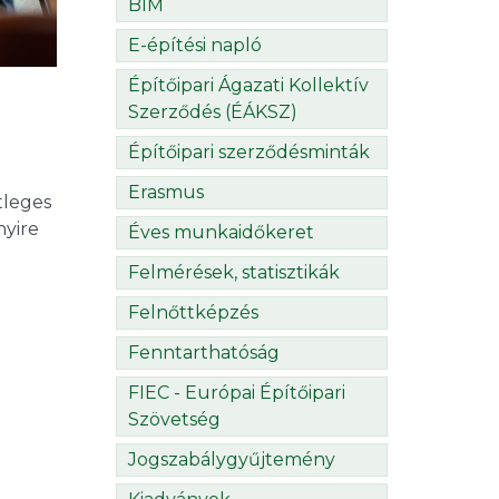
BIM
E-építési napló
Építőipari Ágazati Kollektív
Szerződés (ÉÁKSZ)
Építőipari szerződésminták
Erasmus
tleges
nyire
Éves munkaidőkeret
Felmérések, statisztikák
Felnőttképzés
Fenntarthatóság
FIEC - Európai Építőipari
Szövetség
Jogszabálygyűjtemény