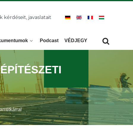
k kérdéseit, javaslatait
kumentumok
Podcast
VÉDJEGY
Keresés
KERESÉS
 ÉPÍTÉSZETI
amtitkárral