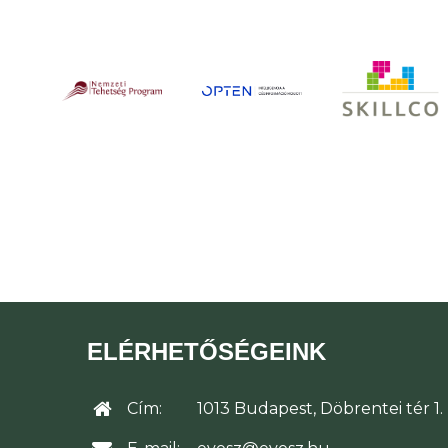
ELÉRHETŐSÉGEINK
Cím:
1013 Budapest, Döbrentei tér 1.