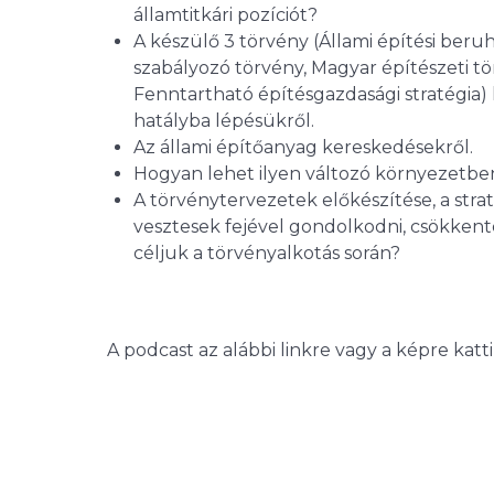
államtitkári pozíciót?
A készülő 3 törvény (Állami építési beru
szabályozó törvény, Magyar építészeti tö
Fenntartható építésgazdasági stratégia)
hatályba lépésükről.
Az állami építőanyag kereskedésekről.
Hogyan lehet ilyen változó környezetben
A törvénytervezetek előkészítése, a str
vesztesek fejével gondolkodni, csökkent
céljuk a törvényalkotás során?
A podcast az alábbi linkre vagy a képre katt