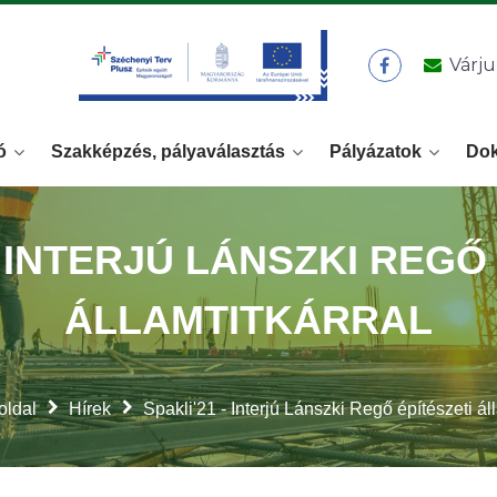
Várju
ó
Szakképzés, pályaválasztás
Pályázatok
Do
- INTERJÚ LÁNSZKI REGŐ
ÁLLAMTITKÁRRAL
oldal
Hírek
Spakli'21 - Interjú Lánszki Regő építészeti áll