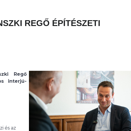
ÁNSZKI REGŐ ÉPÍTÉSZETI
szki Regő
s interjú-
i és az