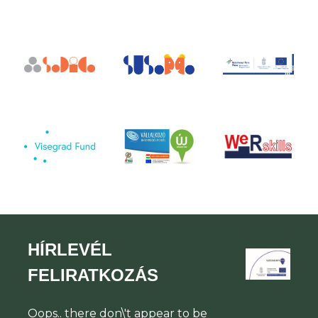
HÍRLEVÉL
FELIRATKOZÁS
Oops.. there don\'t appear to be