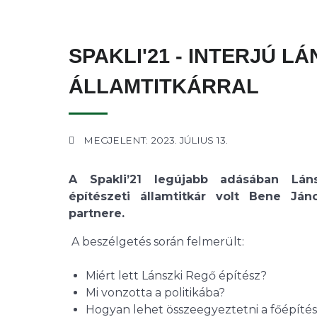
SPAKLI'21 - INTERJÚ L
ÁLLAMTITKÁRRAL
MEGJELENT: 2023. JÚLIUS 13.
A Spakli’21 legújabb adásában Lán
építészeti államtitkár volt Bene Jáno
partnere.
A beszélgetés során felmerült:
Miért lett Lánszki Regő építész?
Mi vonzotta a politikába?
Hogyan lehet összeegyeztetni a főépítész