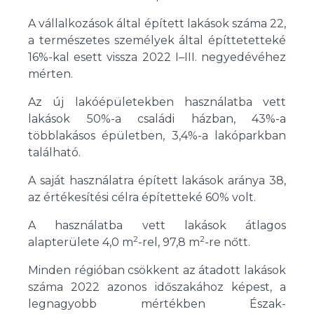
A vállalkozások által épített lakások száma 22,
a természetes személyek által építtetetteké
16%-kal esett vissza 2022 I–III. negyedévéhez
mérten.
Az új lakóépületekben használatba vett
lakások 50%-a családi házban, 43%-a
többlakásos épületben, 3,4%-a lakóparkban
található.
A saját használatra épített lakások aránya 38,
az értékesítési célra építetteké 60% volt.
A használatba vett lakások átlagos
2
2
alapterülete 4,0 m
-rel, 97,8 m
-re nőtt.
Minden régióban csökkent az átadott lakások
száma 2022 azonos időszakához képest, a
legnagyobb mértékben Észak-