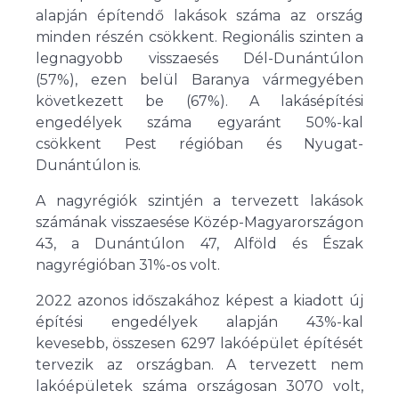
alapján építendő lakások száma az ország
minden részén csökkent. Regionális szinten a
legnagyobb visszaesés Dél-Dunántúlon
(57%), ezen belül Baranya vármegyében
következett be (67%). A lakásépítési
engedélyek száma egyaránt 50%-kal
csökkent Pest régióban és Nyugat-
Dunántúlon is.
A nagyrégiók szintjén a tervezett lakások
számának visszaesése Közép-Magyarországon
43, a Dunántúlon 47, Alföld és Észak
nagyrégióban 31%-os volt.
2022 azonos időszakához képest a kiadott új
építési engedélyek alapján 43%-kal
kevesebb, összesen 6297 lakóépület építését
tervezik az országban. A tervezett nem
lakóépületek száma országosan 3070 volt,