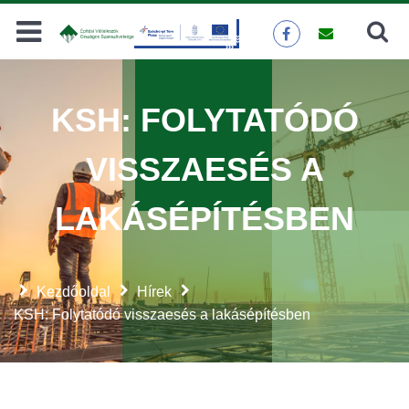
Keresés
KERESÉS
KSH: FOLYTATÓDÓ
VISSZAESÉS A
LAKÁSÉPÍTÉSBEN
Kezdőoldal
Hírek
KSH: Folytatódó visszaesés a lakásépítésben