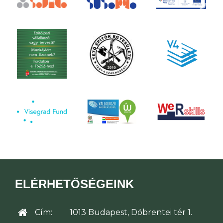
ELÉRHETŐSÉGEINK
Cím:
1013 Budapest, Döbrentei tér 1.