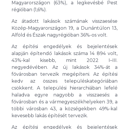
Magyarországon (63%), a legkevésbé Pest
régióban (1,6%).
Az átadott lakások számának visszaesése
Közép-Magyarországon 19, a Dunántúlon 13,
Alföld és Észak nagyrégióban 36%-os volt.
Az építési engedélyek és bejelentések
alapján építendő lakások száma 14 894 volt,
43%-kal kisebb, mint 2022 I–III.
negyedévében. Az új lakások 34%-át a
fővárosban tervezik megépíteni. Az építési
kedv az összes településkategóriában
csökkent. A települési hierarchiában lefelé
haladva egyre nagyobb a visszaesés: a
fővárosban és a vármegyeszékhelyeken 39, a
többi városban 43, a községekben 49%-kal
kevesebb lakás építését tervezik.
Az építési engedélyek és bejelentések