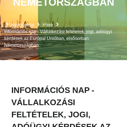
NÉMETORSZÁGBAN
Kezdőoldal
Hírek
Információs nap - Vállalkozási feltételek, jogi, adóügyi
kérdések az Európai Unióban, elsősorban
Németországban
INFORMÁCIÓS NAP -
VÁLLALKOZÁSI
FELTÉTELEK, JOGI,
ADÓÜGYI KÉRDÉSEK AZ