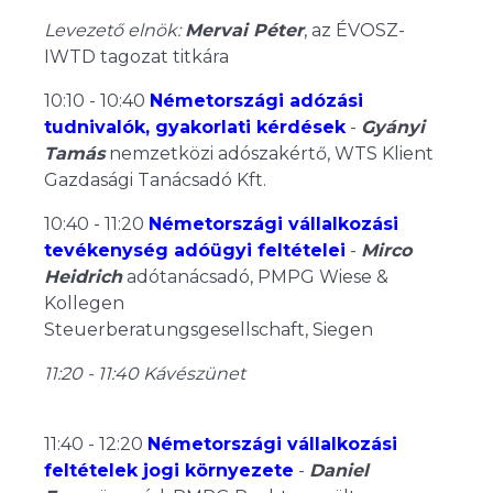
Levezető elnök:
Mervai Péter
, az ÉVOSZ-
IWTD tagozat titkára
10:10 - 10:40
Németországi adózási
tudnivalók, gyakorlati kérdések
-
Gyányi
Tamás
nemzetközi adószakértő, WTS Klient
Gazdasági Tanácsadó Kft.
10:40 - 11:20
Németországi vállalkozási
tevékenység adóügyi feltételei
-
Mirco
Heidrich
adótanácsadó, PMPG Wiese &
Kollegen
Steuerberatungsgesellschaft, Siegen
11:20 - 11:40 Kávészünet
11:40 - 12:20
Németországi vállalkozási
feltételek jogi környezete
-
Daniel