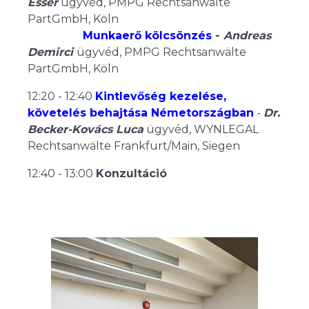
Esser
ügyvéd, PMPG Rechtsanwälte
PartGmbH, Köln
Munkaerő kölcsönzés
-
Andreas
Demirci
ügyvéd, PMPG Rechtsanwälte
PartGmbH, Köln
12:20 - 12:40
Kintlevőség kezelése,
követelés behajtása Németországban
-
Dr.
Becker-Kovács Luca
ügyvéd, WYNLEGAL
Rechtsanwälte Frankfurt/Main, Siegen
12:40 - 13:00
Konzultáció