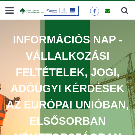
Keresés
KERESÉS
INFORMÁCIÓS NAP -
VÁLLALKOZÁSI
FELTÉTELEK, JOGI,
ADÓÜGYI KÉRDÉSEK
AZ EURÓPAI UNIÓBAN,
ELSŐSORBAN