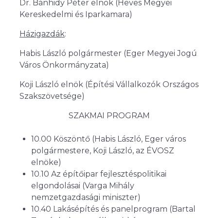
Dr. Bánhidy Péter elnök (Heves Megyei
Kereskedelmi és Iparkamara)
Házigazdák
:
Habis László polgármester (Eger Megyei Jogú
Város Önkormányzata)
Koji László elnök (Építési Vállalkozók Országos
Szakszövetsége)
SZAKMAI PROGRAM
10.00 Köszöntő (Habis László, Eger város
polgármestere, Koji László, az ÉVOSZ
elnöke)
10.10 Az építőipar fejlesztéspolitikai
elgondolásai (Varga Mihály
nemzetgazdasági miniszter)
10.40 Lakásépítés és panelprogram (Bartal