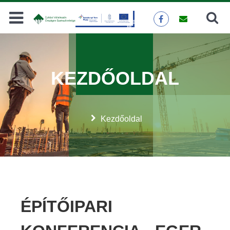
Keresés
KERESÉS
KEZDŐOLDAL
Kezdőoldal
ÉPÍTŐIPARI