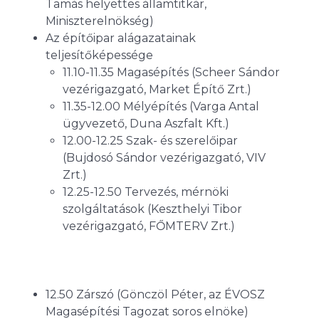
Tamás helyettes államtitkár,
Miniszterelnökség)
Az építőipar alágazatainak
teljesítőképessége
11.10-11.35 Magasépítés (Scheer Sándor
vezérigazgató, Market Építő Zrt.)
11.35-12.00 Mélyépítés (Varga Antal
ügyvezető, Duna Aszfalt Kft.)
12.00-12.25 Szak- és szerelőipar
(Bujdosó Sándor vezérigazgató, VIV
Zrt.)
12.25-12.50 Tervezés, mérnöki
szolgáltatások (Keszthelyi Tibor
vezérigazgató, FŐMTERV Zrt.)
12.50 Zárszó (Gönczöl Péter, az ÉVOSZ
Magasépítési Tagozat soros elnöke)