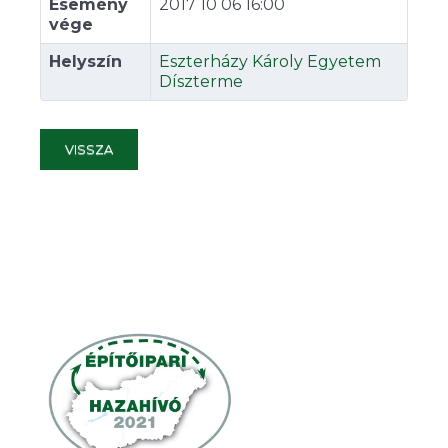
Esemény
2017 10 06 16:00
vége
Helyszín
Eszterházy Károly Egyetem
Díszterme
VISSZA