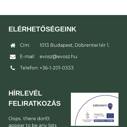
ELÉRHETŐSÉGEINK
Cím:
1013 Budapest, Döbrentei tér 1.
E-mail:
evosz@evosz.hu
Telefon:
+36-1-201-0333
HÍRLEVÉL
FELIRATKOZÁS
Oops.. there don\'t
appear to be any lists