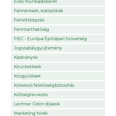
Éves munkaidőkeret
Felmérések, statisztikák
Felnőttképzés
Fenntarthatóság
FIEC - Európai Építőipari Szövetség
Jogszabálygyűjtemény
Kiadványok
Kitüntetések
Közgyűlések
Kötelező felelősségbiztosítás
Költségtervezés
Lechner Ödön díjasok
Marketing hírek