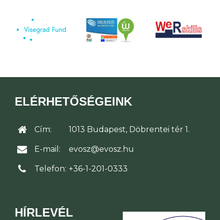
ELÉRHETŐSÉGEINK
Cím:
1013 Budapest, Döbrentei tér 1.
E-mail:
evosz@evosz.hu
Telefon:
+36-1-201-0333
HÍRLEVÉL