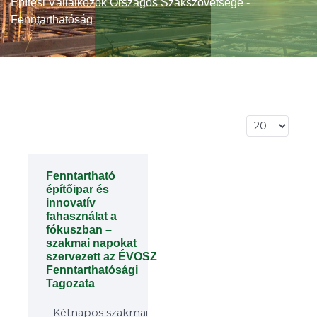
Építési Vállalkozók Országos Szakszövetsége -
Fenntarthatóság
Tételek #
Fenntartható
építőipar és
innovatív
fahasználat a
fókuszban –
szakmai napokat
szervezett az ÉVOSZ
Fenntarthatósági
Tagozata
Kétnapos szakmai