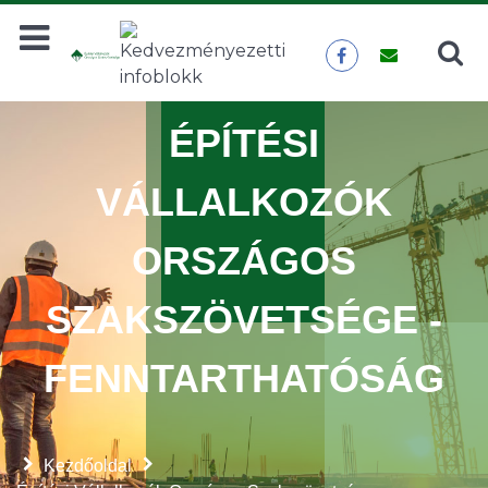
Keresés
KERESÉS
ÉPÍTÉSI
VÁLLALKOZÓK
ORSZÁGOS
SZAKSZÖVETSÉGE -
FENNTARTHATÓSÁG
Kezdőoldal