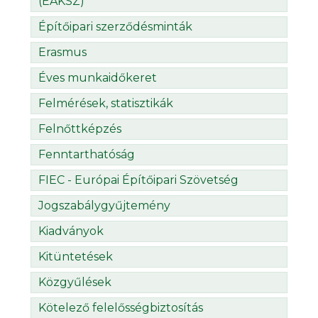
(ÉÁKSZ)
Építőipari szerződésminták
Erasmus
Éves munkaidőkeret
Felmérések, statisztikák
Felnőttképzés
Fenntarthatóság
FIEC - Európai Építőipari Szövetség
Jogszabálygyűjtemény
Kiadványok
Kitüntetések
Közgyűlések
Kötelező felelősségbiztosítás