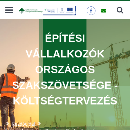
Keresés
KERESÉS
ÉPÍTÉSI
VÁLLALKOZÓK
ORSZÁGOS
SZAKSZÖVETSÉGE -
KÖLTSÉGTERVEZÉS
Kezdőoldal