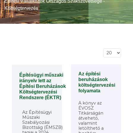
Építési Vállalkozók Országos Szakszövetsége -
Költségtervezés
Tételek #
Az építési
Építésügyi műszaki
beruházások
irányelv lett az
költségtervezési
Építési Beruházások
folyamata
Költségtervezési
Rendszere (ÉKTR)
A könyv az
ÉVOSZ
Az Építésügyi
Titkárságán
Műszaki
átvehető,
Szabályozási
valamint
Bizottság (ÉMSZB)
letölthető a
tagjai a 2024.