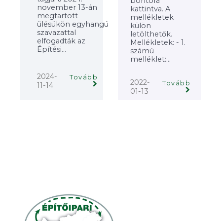
borítóra
november 13-án
kattintva. A
megtartott
mellékletek
ülésükön egyhangú
külön
szavazattal
letölthetők.
elfogadták az
Mellékletek: - 1.
Építési...
számú
melléklet:...
2024-
Tovább
2022-
Tovább
11-14
01-13