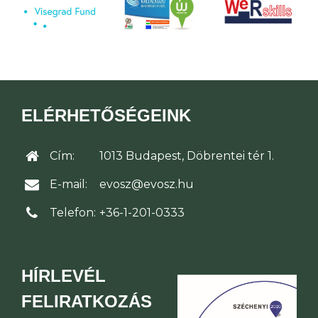
ELÉRHETŐSÉGEINK
Cím:
1013 Budapest, Döbrentei tér 1.
E-mail:
evosz@evosz.hu
Telefon:
+36-1-201-0333
HÍRLEVÉL
FELIRATKOZÁS