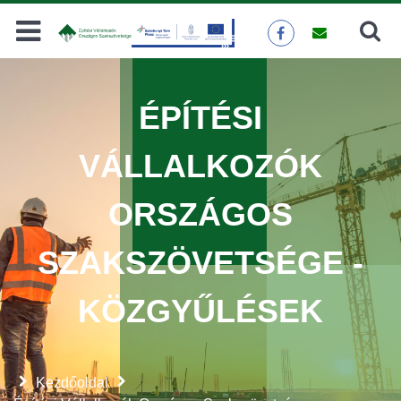
Keresés
KERESÉS
ÉPÍTÉSI
VÁLLALKOZÓK
ORSZÁGOS
SZAKSZÖVETSÉGE -
KÖZGYŰLÉSEK
Kezdőoldal