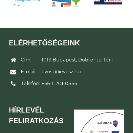
ELÉRHETŐSÉGEINK
Cím:
1013 Budapest, Döbrentei tér 1.
E-mail:
evosz@evosz.hu
Telefon:
+36-1-201-0333
HÍRLEVÉL
FELIRATKOZÁS