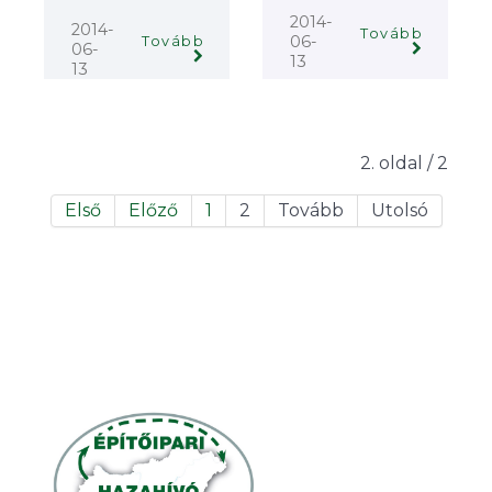
2014-
2014-
Tovább
06-
Tovább
06-
13
13
2. oldal / 2
Első
Előző
1
2
Tovább
Utolsó