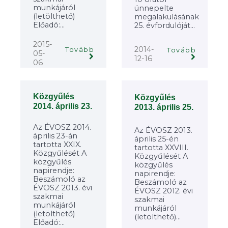
munkájáról
ünnepelte
(letölthető)
megalakulásának
Előadó:...
25. évfordulóját...
2015-
2014-
Tovább
Tovább
05-
12-16
06
Közgyűlés
Közgyűlés
2014. április 23.
2013. április 25.
Az ÉVOSZ 2014.
Az ÉVOSZ 2013.
április 23-án
április 25-én
tartotta XXIX.
tartotta XXVIII.
Közgyűlését A
Közgyűlését A
közgyűlés
közgyűlés
napirendje:
napirendje:
Beszámoló az
Beszámoló az
ÉVOSZ 2013. évi
ÉVOSZ 2012. évi
szakmai
szakmai
munkájáról
munkájáról
(letölthető)
(letölthető)...
Előadó:...