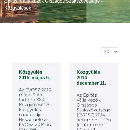
Építési Vállalkozók Országos Szakszövetsége -
Közgyűlések
Tételek #
Közgyűlés
Közgyűlés
2014.
2015. május 6.
december 11.
Az ÉVOSZ 2015.
május 6-án
Az Építési
tartotta XXX.
Vállalkozók
Közgyűlését A
Országos
közgyűlés
Szakszövetsége
napirendje:
(ÉVOSZ) 2014.
Beszámoló az
december 11-én
ÉVOSZ 2014. évi
(csütörtökön)
szakmai
10 órától