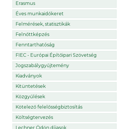
Erasmus
Éves munkaidőkeret
Felmérések, statisztikák
Felnőttképzés
Fenntarthatóság
FIEC - Európai Építőipari Szövetség
Jogszabálygyűjtemény
Kiadványok
Kitüntetések
Közgyűlések
Kötelező felelősségbiztosítás
Költségtervezés
Lechner Ödön díjasok