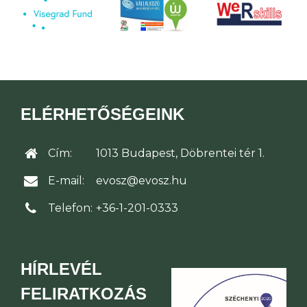
ELÉRHETŐSÉGEINK
Cím:
1013 Budapest, Döbrentei tér 1.
E-mail:
evosz@evosz.hu
Telefon:
+36-1-201-0333
HÍRLEVÉL
FELIRATKOZÁS