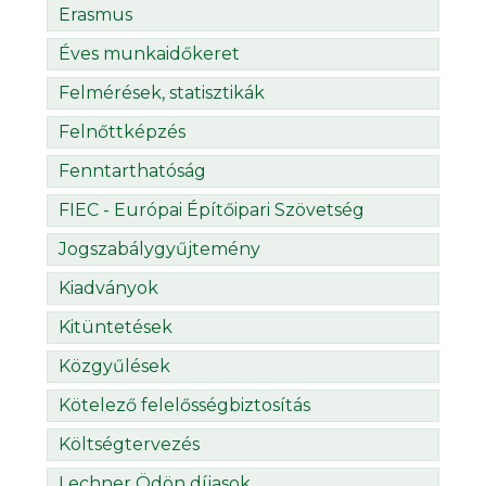
Erasmus
Éves munkaidőkeret
Felmérések, statisztikák
Felnőttképzés
Fenntarthatóság
FIEC - Európai Építőipari Szövetség
Jogszabálygyűjtemény
Kiadványok
Kitüntetések
Közgyűlések
Kötelező felelősségbiztosítás
Költségtervezés
Lechner Ödön díjasok