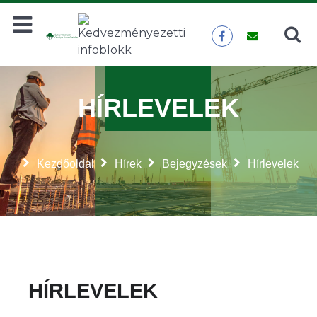
Keresés
KERESÉS
HÍRLEVELEK
Kezdőoldal
Hírek
Bejegyzések
Hírlevelek
HÍRLEVELEK