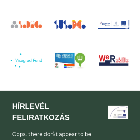
HÍRLEVÉL
FELIRATKOZÁS
Oops.. there don\'t appear to be