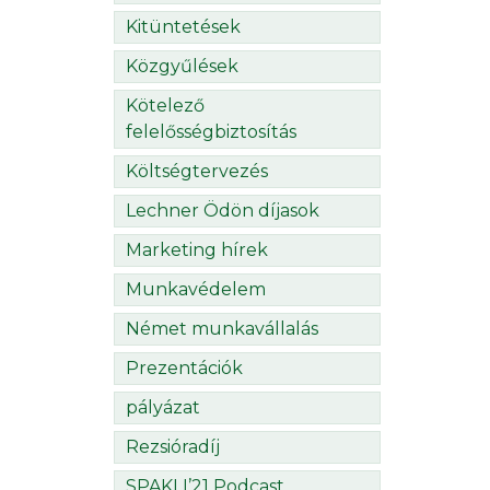
Kitüntetések
Közgyűlések
Kötelező
felelősségbiztosítás
Költségtervezés
Lechner Ödön díjasok
Marketing hírek
Munkavédelem
Német munkavállalás
Prezentációk
pályázat
Rezsióradíj
SPAKLI’21 Podcast