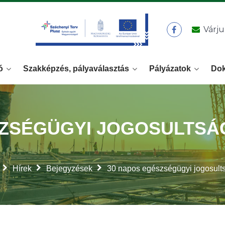
Várju
ó
Szakképzés, pályaválasztás
Pályázatok
Do
SZSÉGÜGYI JOGOSULTSÁ
Hírek
Bejegyzések
30 napos egészségügyi jogosult