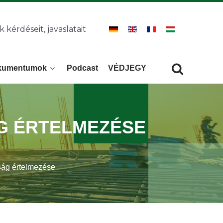
k kérdéseit, javaslatait
kumentumok
Podcast
VÉDJEGY
Keresés
KERESÉS
G ÉRTELMEZÉSE
ság értelmezése