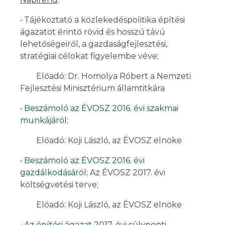
• Tájékoztató a közlekedéspolitika építési
ágazatot érintő rövid és hosszú távú
lehetőségeiről, a gazdaságfejlesztési,
stratégiai célokat figyelembe véve;
Előadó: Dr. Homolya Róbert a Nemzeti
Fejlesztési Minisztérium államtitkára
•
Beszámoló az ÉVOSZ 2016. évi szakmai
munkájáról
;
Előadó: Koji László, az ÉVOSZ elnöke
•
Beszámoló az ÉVOSZ 2016. évi
gazdálkodásáról
; Az ÉVOSZ 2017. évi
költségvetési terve;
Előadó: Koji László, az ÉVOSZ elnöke
•
Az építési ágazat 2017. évi súlyponti