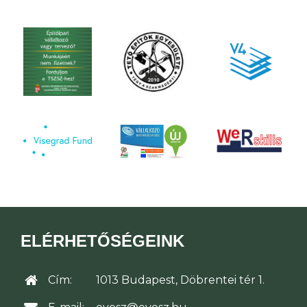
ELÉRHETŐSÉGEINK
Cím:
1013 Budapest, Döbrentei tér 1.