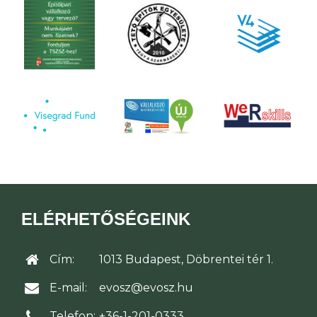
ELÉRHETŐSÉGEINK
Cím:
1013 Budapest, Döbrentei tér 1.
E-mail:
evosz@evosz.hu
Telefon:
+36-1-201-0333