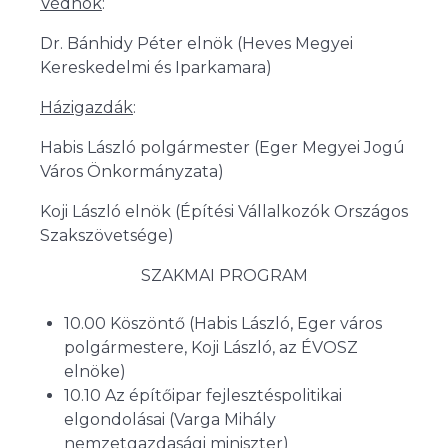
Védnök
:
Dr. Bánhidy Péter elnök (Heves Megyei
Kereskedelmi és Iparkamara)
Házigazdák
:
Habis László polgármester (Eger Megyei Jogú
Város Önkormányzata)
Koji László elnök (Építési Vállalkozók Országos
Szakszövetsége)
SZAKMAI PROGRAM
10.00 Köszöntő (Habis László, Eger város
polgármestere, Koji László, az ÉVOSZ
elnöke)
10.10 Az építőipar fejlesztéspolitikai
elgondolásai (Varga Mihály
nemzetgazdasági miniszter)