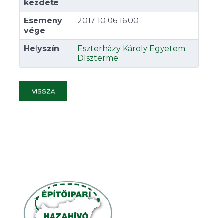
kezdete
Esemény
2017 10 06 16:00
vége
Helyszín
Eszterházy Károly Egyetem
Díszterme
VISSZA