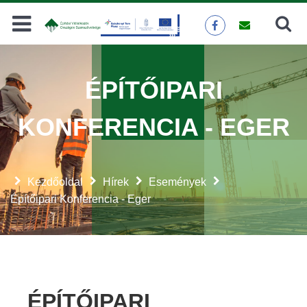
Keresés
KERESÉS
ÉPÍTŐIPARI
KONFERENCIA - EGER
Kezdőoldal
Hírek
Események
Építőipari Konferencia - Eger
ÉPÍTŐIPARI