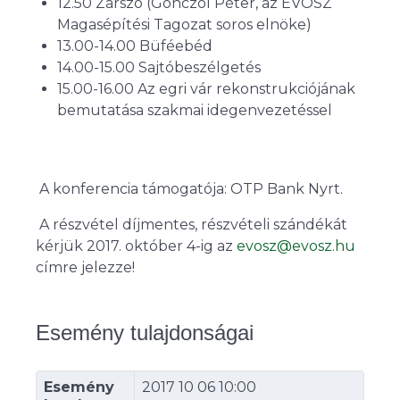
12.50 Zárszó (Gönczöl Péter, az ÉVOSZ
Magasépítési Tagozat soros elnöke)
13.00-14.00 Büféebéd
14.00-15.00 Sajtóbeszélgetés
15.00-16.00 Az egri vár rekonstrukciójának
bemutatása szakmai idegenvezetéssel
A konferencia támogatója: OTP Bank Nyrt.
A részvétel díjmentes, részvételi szándékát
kérjük 2017. október 4-ig az
evosz@evosz.hu
címre jelezze!
Esemény tulajdonságai
Esemény
2017 10 06 10:00