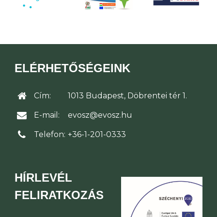
ELÉRHETŐSÉGEINK
Cím:
1013 Budapest, Döbrentei tér 1.
E-mail:
evosz@evosz.hu
Telefon:
+36-1-201-0333
HÍRLEVÉL
FELIRATKOZÁS