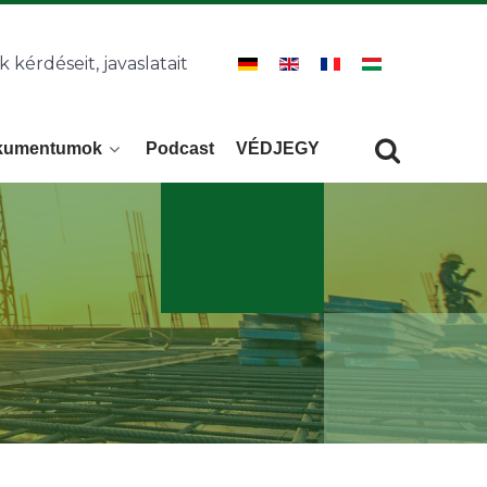
k kérdéseit, javaslatait
kumentumok
Podcast
VÉDJEGY
Keresés
KERESÉS