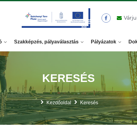
Várju
ó
Szakképzés, pályaválasztás
Pályázatok
Do
KERESÉS
Kezdőoldal
Keresés