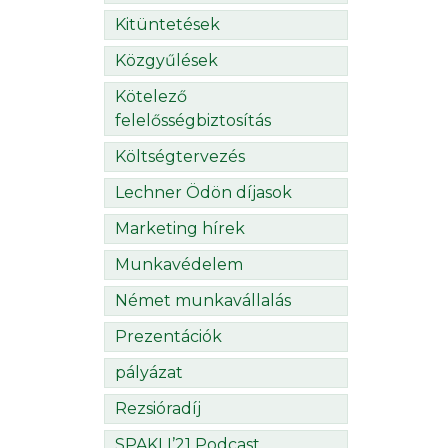
Kitüntetések
Közgyűlések
Kötelező
felelősségbiztosítás
Költségtervezés
Lechner Ödön díjasok
Marketing hírek
Munkavédelem
Német munkavállalás
Prezentációk
pályázat
Rezsióradíj
SPAKLI’21 Podcast