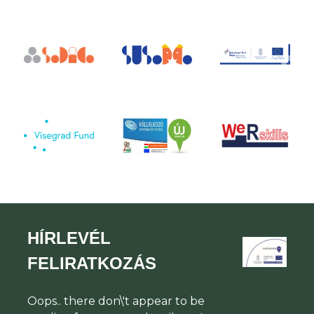
HÍRLEVÉL
FELIRATKOZÁS
Oops.. there don\'t appear to be