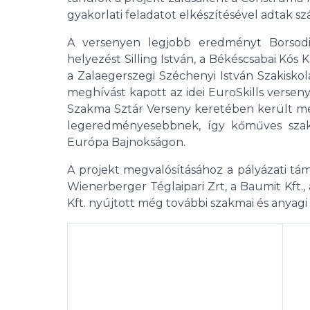
gyakorlati feladatot elkészítésével adtak s
A versenyen legjobb eredményt Borsodi
helyezést Silling István, a Békéscsabai Kós
a Zalaegerszegi Széchenyi István Szakiskol
meghívást kapott az idei EuroSkills verseny 
Szakma Sztár Verseny keretében került me
legeredményesebbnek, így kőműves szak
Európa Bajnokságon.
A projekt megvalósításához a pályázati tám
Wienerberger Téglaipari Zrt, a Baumit Kft.,
Kft. nyújtott még további szakmai és anyagi