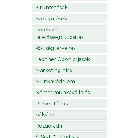
Kitüntetések
Közgyűlések
Kötelező
felelősségbiztosítás
Költségtervezés
Lechner Ödön díjasok
Marketing hírek
Munkavédelem
Német munkavállalás
Prezentációk
pályázat
Rezsióradíj
SPAKLI’21 Podcast