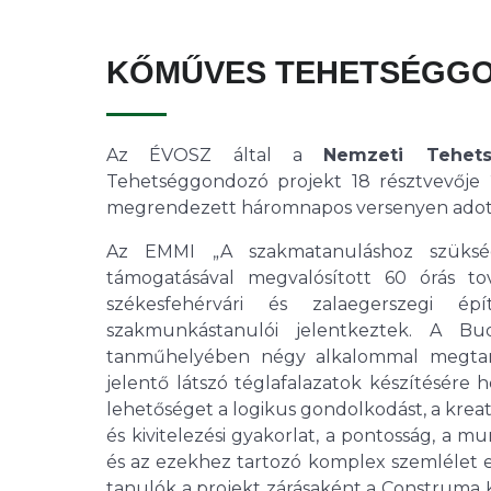
KŐMŰVES TEHETSÉGGO
Az ÉVOSZ által a
Nemzeti Tehet
Tehetséggondozó projekt 18 résztvevője 20
megrendezett háromnapos versenyen adott s
Az EMMI „A szakmatanuláshoz szükség
támogatásával megvalósított 60 órás tov
székesfehérvári és zalaegerszegi é
szakmunkástanulói jelentkeztek. A Bu
tanműhelyében négy alkalommal megtart
jelentő látszó téglafalazatok készítésére
lehetőséget a logikus gondolkodást, a krea
és kivitelezési gyakorlat, a pontosság, a m
és az ezekhez tartozó komplex szemlélet els
tanulók a projekt zárásaként a Construma K