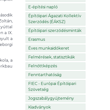
E-építési napló
ásodik
Építőipari Ágazati Kollektív
Zoltán,
Szerződés (ÉÁKSZ)
gyúttal
Építőipari szerződésminták
n a IX.
yult a
Erasmus
eborgi
Éves munkaidőkeret
Felmérések, statisztikák
kola, a
Felnőttképzés
Merkbau
Fenntarthatóság
FIEC - Európai Építőipari
Szövetség
Jogszabálygyűjtemény
Kiadványok