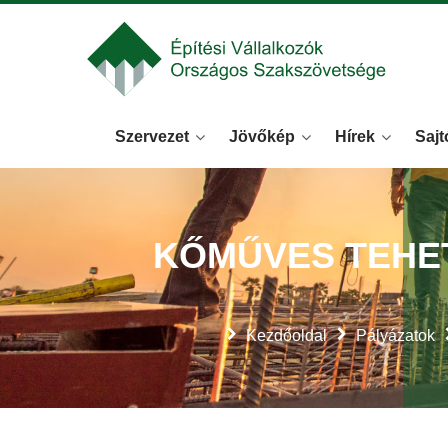
Szervezet
Jövőkép
Hírek
Sajt
KŐMŰVES TEHE
Kezdőoldal
Pályázatok