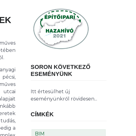
EK
műves
etében
l.
SORON KÖVETKEZŐ
anyagi
ESEMÉNYÜNK
pécsi,
őműves
Itt értesülhet új
 utcai
eseményünkről rövidesen...
apjait
ginkább
meretek
CÍMKÉK
 tudás,
pedig a
BIM
komplex