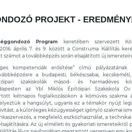
NDOZÓ PROJEKT - EREDMÉNY
séggondozó Program
keretében szervezett Kő
16. április 7. és 9. között a Construma Kiállítás ker
zámot a továbbképzés során elsajátított új ismereteirő
es kompetenciák erősítése” című pályázatának 
ábbképzésre a budapesti, békéscsabai, kecskeméti, 
pítőipari szakiskolák másod- és harmadéves k
dapesten az Ybl Miklós Építőipari Szakiskola Öv
ott kétnapos foglalkozásokon a kőműves szakma al
 helyeztük a hangsúlyt, ugyanis ez a témakör nyújt le
tivitást, a különleges kézügyességet igénylő szakmai is
unkaszervezés, a megfelelő eszközhasználat, a technikai
ajátítására. Az új elméleti és gyakorlati ismereteikről 
iállítás 16-os pavilonjában megtartott versenyen egy 