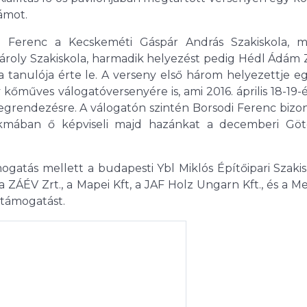
zámot.
 Ferenc a Kecskeméti Gáspár András Szakiskola, m
 Károly Szakiskola, harmadik helyezést pedig Hédl Ádám 
a tanulója érte le. A verseny első három helyezettje e
kőműves válogatóversenyére is, ami 2016. április 18-19-é
grendezésre. A válogatón szintén Borsodi Ferenc bizon
mában ő képviseli majd hazánkat a decemberi Göt
ogatás mellett a budapesti Ybl Miklós Építőipari Szakis
 a ZÁÉV Zrt., a Mapei Kft, a JAF Holz Ungarn Kft., és a 
 támogatást.