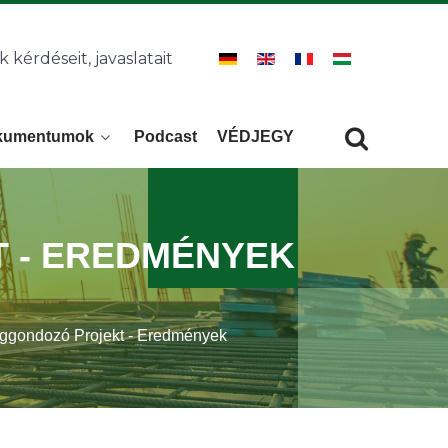
k kérdéseit, javaslatait
kumentumok
Podcast
VÉDJEGY
Keresés
KERESÉS
 - EREDMÉNYEK
ggondozó Projekt - Eredmények