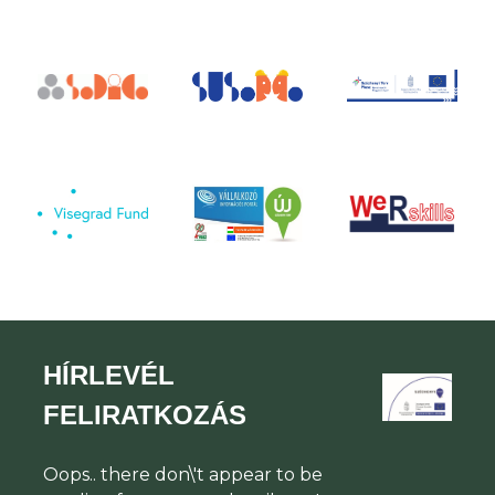
HÍRLEVÉL
FELIRATKOZÁS
Oops.. there don\'t appear to be