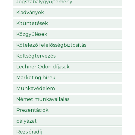
Jogszabálygyűjtemény
Kiadványok
Kitüntetések
Közgyűlések
Kötelező felelősségbiztosítás
Költségtervezés
Lechner Ödön díjasok
Marketing hírek
Munkavédelem
Német munkavállalás
Prezentációk
pályázat
Rezsióradíj