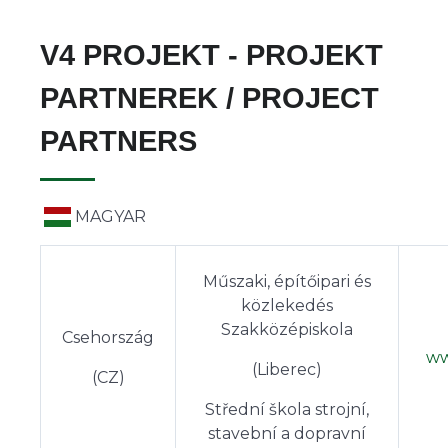
V4 PROJEKT - PROJEKT
PARTNEREK / PROJECT
PARTNERS
MAGYAR
Műszaki, építőipari és
közlekedés
Szakközépiskola
Csehország
ww
(Liberec)
(CZ)
Střední škola strojní,
stavební a dopravní