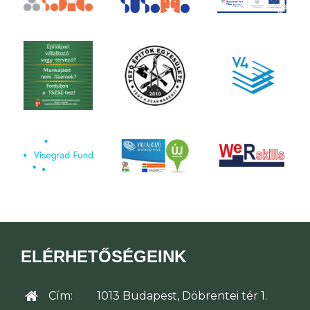
ELÉRHETŐSÉGEINK
Cím:
1013 Budapest, Döbrentei tér 1.