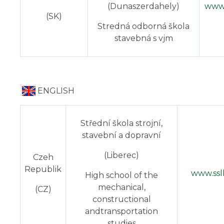
(Dunaszerdahely)
www.
(SK)
Stredná odborná škola
stavebná s vjm
ENGLISH
Střední škola strojní,
stavební a dopravní
(Liberec)
Czeh
Republik
www.ssl
High school of the
mechanical,
(CZ)
constructional
andtransportation
studies