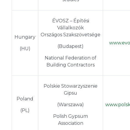
ÉVOSZ –
Építési
Vállalkozók
Országos Szakszövetsége
Hungary
www.evo
(Budapest)
(HU)
National Federation of
Building Contractors
Polskie Stowarzyszenie
Gipsu
Poland
(Warszawa)
www.polski
(PL)
Polish Gypsum
Association