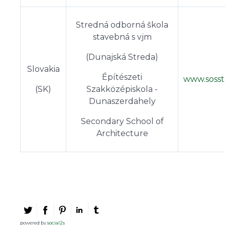
Stredná odborná škola
stavebná s vjm
(Dunajská Streda)
Slovakia
Építészeti
www.sosst
(SK)
Szakközépiskola -
Dunaszerdahely
Secondary School of
Architecture
powered by
social2s