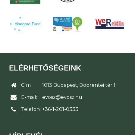
ELÉRHETŐSÉGEINK
Cím:
1013 Budapest, Döbrentei tér 1.
E-mail:
evosz@evosz.hu
Telefon:
+36-1-201-0333