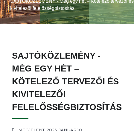
SAJTÓKÖZLEMÉNY - Még egy hét – Kötelező tervezői és
kivitelezői felelősségbiztosítás
SAJTÓKÖZLEMÉNY -
MÉG EGY HÉT –
KÖTELEZŐ TERVEZŐI ÉS
KIVITELEZŐI
FELELŐSSÉGBIZTOSÍTÁS
MEGJELENT: 2025. JANUÁR 10.