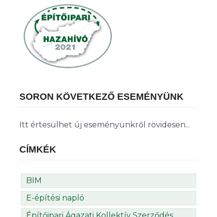
SORON KÖVETKEZŐ ESEMÉNYÜNK
Itt értesülhet új eseményünkről rövidesen...
CÍMKÉK
BIM
E-építési napló
Építőipari Ágazati Kollektív Szerződés