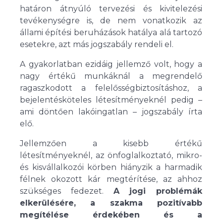
határon átnyúló tervezési és kivitelezési
tevékenységre is, de nem vonatkozik az
állami építési beruházások hatálya alá tartozó
esetekre, azt más jogszabály rendeli el.
A gyakorlatban ezidáig jellemző volt, hogy a
nagy értékű munkáknál a megrendelő
ragaszkodott a felelősségbiztosításhoz, a
bejelentésköteles létesítményeknél pedig –
ami döntően lakóingatlan – jogszabály írta
elő.
Jellemzően a kisebb értékű
létesítményeknél, az önfoglalkoztató, mikro-
és kisvállalkozói körben hiányzik a harmadik
félnek okozott kár megtérítése, az ahhoz
szükséges fedezet.
A jogi problémák
elkerülésére, a szakma pozitívabb
megítélése érdekében és a