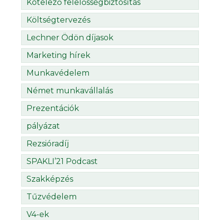
Kötelező felelősségbiztosítás
Költségtervezés
Lechner Ödön díjasok
Marketing hírek
Munkavédelem
Német munkavállalás
Prezentációk
pályázat
Rezsióradíj
SPAKLI’21 Podcast
Szakképzés
Tűzvédelem
V4-ek