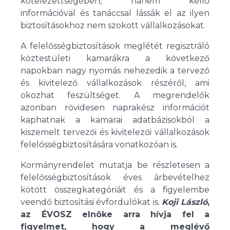
kötelezettségében, hanem kellő
információval és tanáccsal lássák el az ilyen
biztosításokhoz nem szokott vállalkozásokat.
A felelősségbiztosítások meglétét regisztráló
köztestületi kamarákra a következő
napokban nagy nyomás nehezedik a tervező
és kivitelező vállalkozások részéről, ami
okozhat feszültséget. A megrendelők
azonban rövidesen naprakész információt
kaphatnak a kamarai adatbázisokból a
kiszemelt tervezői és kivitelezői vállalkozások
felelősségbiztosítására vonatkozóan is.
Kormányrendelet mutatja be részletesen a
felelősségbiztosítások éves árbevételhez
kötött összegkategóriáit és a figyelembe
veendő biztosítási évfordulókat is.
Koji László
,
az ÉVOSZ elnöke arra hívja fel a
figyelmet, hogy a meglévő