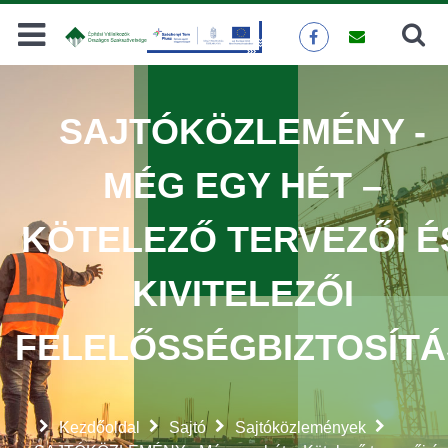
Keresés
KERESÉS
SAJTÓKÖZLEMÉNY -
MÉG EGY HÉT –
KÖTELEZŐ TERVEZŐI É
KIVITELEZŐI
FELELŐSSÉGBIZTOSÍTÁ
Kezdőoldal
Sajtó
Sajtóközlemények