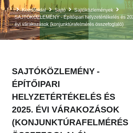
Kezdőoldal
Sajtó
Sajtóközlemények
SAJTÓKÖZLEMÉNY - Építőipari helyzetértékelés és 20
évi várakozások (konjunktúrafelmérés összefoglaló)
SAJTÓKÖZLEMÉNY -
ÉPÍTŐIPARI
HELYZETÉRTÉKELÉS ÉS
2025. ÉVI VÁRAKOZÁSOK
(KONJUNKTÚRAFELMÉRÉS