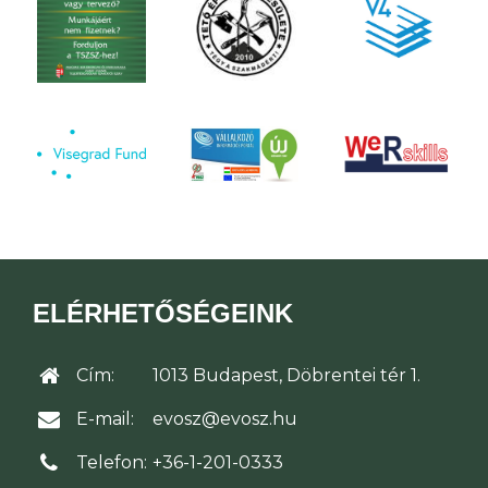
ELÉRHETŐSÉGEINK
Cím:
1013 Budapest, Döbrentei tér 1.
E-mail:
evosz@evosz.hu
Telefon:
+36-1-201-0333