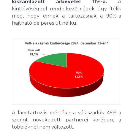
kiszámlázott árbevétel 11%-a.
A
kintlévőséggel rendelkező cégek úgy ítélik
meg, hogy ennek a tartozásnak a 90%-a
hajtható be peres út nélkül.
A lánctartozás mértéke a válaszadók 45%-a
szerint növekedett partnerei körében, a
többieknél nem változott.