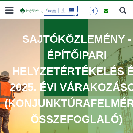
Keresés
KERESÉS
SAJTÓKÖZLEMÉNY -
ÉPÍTŐIPARI
HELYZETÉRTÉKELÉS 
2025. ÉVI VÁRAKOZÁS
(KONJUNKTÚRAFELMÉ
ÖSSZEFOGLALÓ)