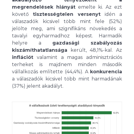
megrendelések hiányát
emelte ki. Az ezt
követő
tisztességtelen versenyt
idén a
válaszadók kicsivel több mint fele (52%)
jelölte meg, ami szignifikáns növekedés a
tavalyi egyharmadhoz képest. Harmadik
helyre a
gazdasági szabályozás
kiszámíthatatlansága
került, 48,1%-kal. Az
inflációt
valamint a magas adminisztrációs
terheket is majdnem minden második
vállalkozás említette (44,4%). A
konkurencia
a válaszadók kicsivel több mint harmadának
(37%) jelent akadályt.