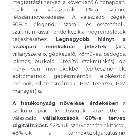
megtartását tervezi a következő 6 hónapban.
Csak a válaszadók 11%-a számol
létszámnövekedéssel. A válaszadó cégek
60%-a elegendő számú és összetételű
szakmunkással rendelkezik a megrendelések
teljesítéséhez.
Legnagyobb hiányt a
szakipari munkáknál jelezték
(ács,
villanyszerelő, gépkezelő, kőműves, bádogos,
lakatos, burkoló, útépítő szakmunkás), de
hiány van mérnökökből (építészmérnök,
építőmérnök, gépészmérnök, előkészítő
mérnök, villamosmérnök, BIM tervező, BIM
manager) is.
A hatékonyság növelése érdekében
a
szűkülő piaci lehetőségek közepette a
válaszadó
vállalkozások 60%-a tervez
digitalizálást.
52%-uk szervezetátalakítással,
48%-uk a termék/szolgáltatásmix