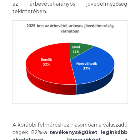
az árbevétel-arányos jövedelmezőség
tekintetében.
A korábbi felméréshez hasonlóan a válaszadó
cégek 82%-a
tevékenységüket leginkább
akadályozó tényezőként a