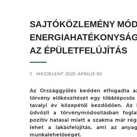
SAJTÓKÖZLEMÉNY MÓD
ENERGIAHATÉKONYSÁGI
AZ ÉPÜLETFELÚJÍTÁS
MEGJELENT: 2025. ÁPRILIS 30.
Az Országgyűlés kedden elfogadta az
törvény előkészítését egy többlépcsős
tavalyi év közepétől kezdődően. Az 
üdvözli a törvénymódosításban foglal
pozitív hatásai miatt a szakma már rég
lehet a lakásfelújítás, ami az anya
munkalehetőséget.