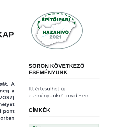
KAP
SORON KÖVETKEZŐ
ESEMÉNYÜNK
sát. A
Itt értesülhet új
 meg a
eseményünkről rövidesen...
ÉVOSZ)
melyet
CÍMKÉK
i pont
sorban