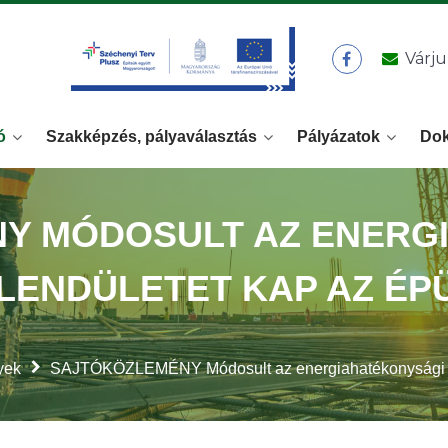
Várju
ó
Szakképzés, pályaválasztás
Pályázatok
Do
Y MÓDOSULT AZ ENERG
 LENDÜLETET KAP AZ ÉP
yek
SAJTÓKÖZLEMÉNY Módosult az energiahatékonysági törvé