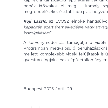
kapnak a támogatott épületenergetikai ko
nehéz időszakot él meg – komoly segít
megrendeléseket és stabilabb piaci helyze
Koji László
, az ÉVOSZ elnöke hangsúlyoz
kapacitás, ezért áremelkedésre vagy anyaghi
kiszolgálására.
”
A törvénymódosítás támogatja a vidéki ot
Programban megvalósuló beruházásoknál 
mellett komplexebb vidéki felújítások is 
gyorsítani fogják a hazai épületállomány en
Budapest, 2025. április 29.