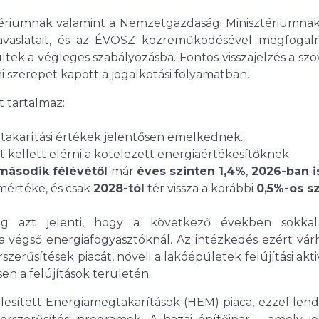
ztériumnak valamint a Nemzetgazdasági Minisztériumnak
javaslatait, és az ÉVOSZ közreműködésével megfogal
k a végleges szabályozásba. Fontos visszajelzés a szö
 szerepet kapott a jogalkotási folyamatban.
t tartalmaz:
akarítási értékek jelentősen emelkednek.
 kellett elérni a kötelezett energiaértékesítőknek
második félévétől
már
éves szinten 1,4%
,
2026-ban i
mértéke, és csak
2028-tól
tér vissza a korábbi
0,5%-os sz
ég azt jelenti, hogy a következő években sokka
 a végső energiafogyasztóknál. Az intézkedés ezért vá
zerűsítések piacát, növeli a lakóépületek felújítási aktiv
en a felújítások területén.
elesített Energiamegtakarítások (HEM) piaca, ezzel len