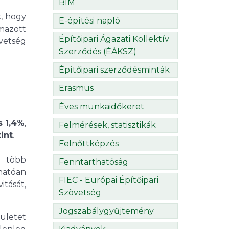
BIM
, hogy
E-építési napló
mazott
Építőipari Ágazati Kollektív
vetség
Szerződés (ÉÁKSZ)
Építőipari szerződésminták
Erasmus
Éves munkaidőkeret
s 1,4%
,
Felmérések, statisztikák
int
.
Felnőttképzés
l több
Fenntarthatóság
rhatóan
FIEC - Európai Építőipari
itását,
Szövetség
Jogszabálygyűjtemény
dületet