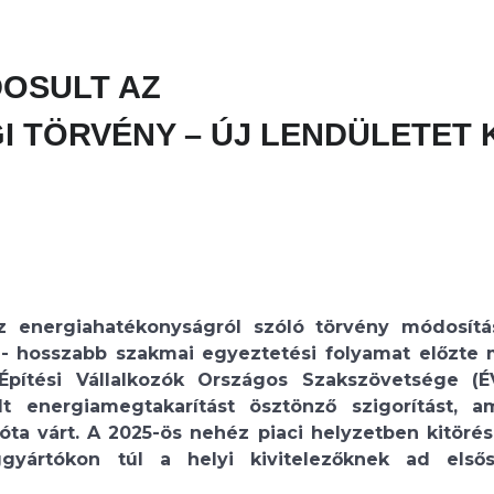
OSULT AZ
 TÖRVÉNY – ÚJ LENDÜLETET 
 energiahatékonyságról szóló törvény módosítá
 - hosszabb szakmai egyeztetési folyamat előzte
Építési Vállalkozók Országos Szakszövetsége (
t energiamegtakarítást ösztönző szigorítást, a
óta várt. A 2025-ös nehéz piaci helyzetben kitörés
ggyártókon túl a helyi kivitelezőknek ad első