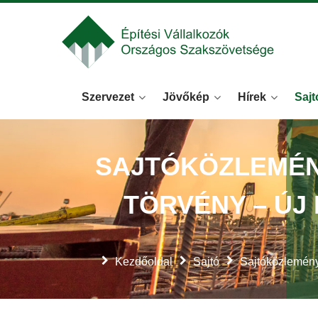
Szervezet
Jövőkép
Hírek
Sajt
SAJTÓKÖZLEMÉN
TÖRVÉNY – ÚJ
Kezdőoldal
Sajtó
Sajtóközlemén