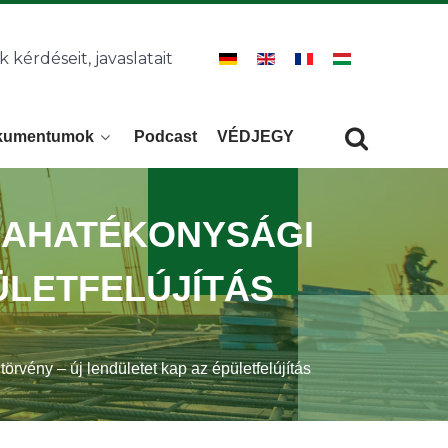
k kérdéseit, javaslatait
kumentumok
Podcast
VÉDJEGY
Keresés
KERESÉS
IAHATÉKONYSÁGI
ÜLETFELÚJÍTÁS
ny – új lendületet kap az épületfelújítás