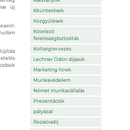
lenleg
Kiadványok
ése új
Kitüntetések
Közgyűlések
nkaerő-
Kötelező
 hullám
felelősségbiztosítás
Költségtervezés
jítási
etelés
Lechner Ödön díjasok
ozások
Marketing hírek
Munkavédelem
Német munkavállalás
Prezentációk
pályázat
Rezsióradíj