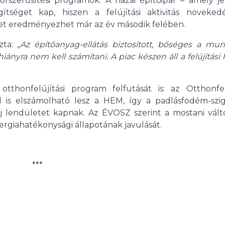
rszerűsítési programok. A hazai építőipar – amely je
séget kap, hiszen a felújítási aktivitás növeked
tet eredményezhet már az év második felében.
ta: „
Az építőanyag-ellátás biztosított, bőséges a mu
ányra nem kell számítani. A piac készen áll a felújítási
thonfelújítási program felfutását is: az Otthonfelú
is elszámolható lesz a HEM, így a padlásfödém-szig
új lendületet kapnak. Az ÉVOSZ szerint a mostani vált
ergiahatékonysági állapotának javulását.
***