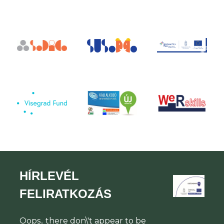
HÍRLEVÉL
FELIRATKOZÁS
Oops.. there don\'t appear to be