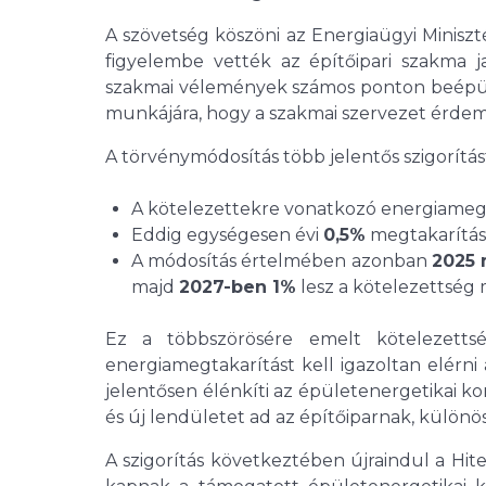
A szövetség köszöni az Energiaügyi Minis
figyelembe vették az építőipari szakma 
szakmai vélemények számos ponton beépülte
munkájára, hogy a szakmai szervezet érdemi
A törvénymódosítás több jelentős szigorítás
A kötelezettekre vonatkozó energiamegt
Eddig egységesen évi
0,5%
megtakarítást
A módosítás értelmében azonban
2025 
majd
2027-ben 1%
lesz a kötelezettség 
Ez a többszörösére emelt kötelezetts
energiamegtakarítást kell igazoltan elérni
jelentősen élénkíti az épületenergetikai kors
és új lendületet ad az építőiparnak, különös
A szigorítás következtében újraindul a Hit