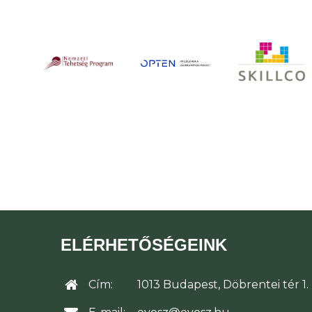
ELÉRHETŐSÉGEINK
Cím:
1013 Budapest, Döbrentei tér 1.