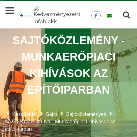
Keresés
KERESÉS
SAJTÓKÖZLEMÉNY -
MUNKAERŐPIACI
KIHÍVÁSOK AZ
ÉPÍTŐIPARBAN
Kezdőoldal
Sajtó
Sajtóközlemények
SAJTÓKÖZLEMÉNY - Munkaerőpiaci kihívások az
építőiparban