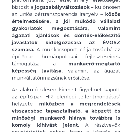
platformként jött létre, amely lehetőséget
biztosít a
jogszabályváltozások
– különösen
az uniós bértranszparencia irányelv –
közös
értelmezésére, a jól működő vállalati
gyakorlatok megosztására, valamint
ágazati ajánlások és döntés-előkészítő
javaslatok kidolgozására az ÉVOSZ
számára.
A munkacsoport célja továbbá az
építőipar humánpolitikai fejlesztéseinek
támogatása, a
munkaerő-megtartó
képesség javítása
, valamint az ágazat
munkáltatói imázsának erősítése.
Az alakuló ülésen kiemelt figyelmet kapott
az építőipari HR jelenlegi „ellentmondásos”
helyzete:
miközben a megrendelések
visszaesése tapasztalható, a képzett és
minőségi munkaerő hiánya továbbra is
komoly kihívást jelent.
A résztvevők