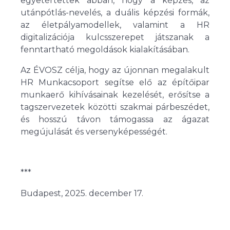
egyetértettek abban, hogy a képzés, az
utánpótlás-nevelés, a duális képzési formák,
az életpályamodellek, valamint a HR
digitalizációja kulcsszerepet játszanak a
fenntartható megoldások kialakításában.
Az ÉVOSZ célja, hogy az újonnan megalakult
HR Munkacsoport segítse elő az építőipar
munkaerő kihívásainak kezelését, erősítse a
tagszervezetek közötti szakmai párbeszédet,
és hosszú távon támogassa az ágazat
megújulását és versenyképességét.
***
Budapest, 2025. december 17.