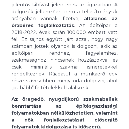
jelentős kihívást jelentenek az ágazatban. A
dolgozók jellemzően nem a teljesítményük
arányában vannak fizetve,
általános az
órabéres foglalkoztatás
. Az építőipar a
2018-2022. évek során 100.000 embert vett
fel. Ez sajnos együtt járt azzal, hogy nagy
számban jöttek olyanok is dolgozni, akik az
építőipari rendhez, fegyelemhez,
szakmaisághoz nincsenek hozzászokva, és
csak minimális szakmai ismeretekkel
rendelkeznek. Ráadásul a munkaerő egy
része szívesebben megy oda dolgozni, ahol
„puhább” feltételekkel találkozik.
Az öregedő, nyugdíjkorú szakmabeliek
benntartása az építésgazdasági
folyamatokban nélkülözhetetlen, valamint
a nők foglalkoztatását elősegítő
folyamatok kidolgozása is időszerű.