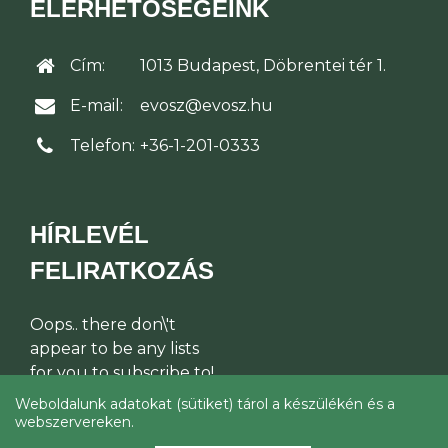
ELÉRHETŐSÉGEINK
Cím:
1013 Budapest, Döbrentei tér 1.
E-mail:
evosz@evosz.hu
Telefon:
+36-1-201-0333
HÍRLEVÉL
FELIRATKOZÁS
Oops.. there don\'t
appear to be any lists
for you to subscribe to!
Weboldalunk adatokat (sütiket) tárol a készülékén és a
webszervereken.
© Építési Vállalkozók Országos