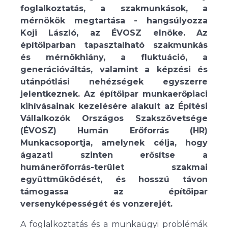
foglalkoztatás, a szakmunkások, a
mérnökök megtartása - hangsúlyozza
Koji László, az ÉVOSZ elnöke. Az
építőiparban tapasztalható szakmunkás
és mérnökhiány, a fluktuáció, a
generációváltás, valamint a képzési és
utánpótlási nehézségek egyszerre
jelentkeznek. Az építőipar munkaerőpiaci
kihívásainak kezelésére alakult az Építési
Vállalkozók Országos Szakszövetsége
(ÉVOSZ) Humán Erőforrás (HR)
Munkacsoportja, amelynek célja, hogy
ágazati szinten erősítse a
humánerőforrás-terület szakmai
együttműködését, és hosszú távon
támogassa az építőipar
versenyképességét és vonzerejét.
A foglalkoztatás és a munkaügyi problémák