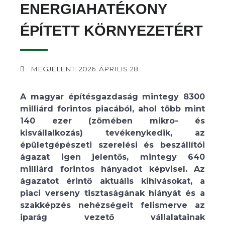
ENERGIAHATÉKONY
ÉPÍTETT KÖRNYEZETÉRT
MEGJELENT: 2026. ÁPRILIS 28.
A magyar építésgazdaság mintegy 8300
milliárd forintos piacából, ahol több mint
140 ezer (zömében mikro- és
kisvállalkozás) tevékenykedik, az
épületgépészeti szerelési és beszállítói
ágazat igen jelentős, mintegy 640
milliárd forintos hányadot képvisel. Az
ágazatot érintő aktuális kihívásokat, a
piaci verseny tisztaságának hiányát és a
szakképzés nehézségeit felismerve az
iparág vezető vállalatainak