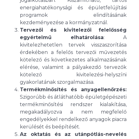
jogalkotásban. Kiszámítható, tartós
energiahatékonysági és épületfelújítási
programok elindításának
kezdeményezése a kormányzatnál.
Tervezői és kivitelezői felelősség
egyértelmű elhatárolása
: A
kivitelezhetetlen tervek visszaszorítása
érdekében a felelős tervezői művezetés
kötelező és következetes alkalmazásának
elérése, valamint a pályakezdő tervezők
kötelező kivitelezési-helyszíni
gyakorlatának szorgalmazása.
Termékminősítés és anyagellenőrzés:
Szigorúbb és átláthatóbb épületgépészeti
termékminősítési rendszer kialakítása,
megakadályozva a nem megfelelő
engedélyekkel rendelkező anyagok piacra
kerülését és beépítését.
Az oktatás és az utánpótlás-nevelés