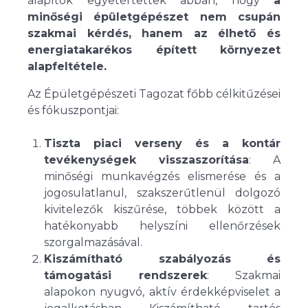
alapítók egyetértettek abban, hogy
a
minőségi épületgépészet nem csupán
szakmai kérdés, hanem az élhető és
energiatakarékos épített környezet
alapfeltétele.
Az Épületgépészeti Tagozat főbb célkitűzései
és fókuszpontjai:
Tiszta piaci verseny és a kontár
tevékenységek visszaszorítása
: A
minőségi munkavégzés elismerése és a
jogosulatlanul, szakszerűtlenül dolgozó
kivitelezők kiszűrése, többek között a
hatékonyabb helyszíni ellenőrzések
szorgalmazásával.
Kiszámítható szabályozás és
támogatási rendszerek
: Szakmai
alapokon nyugvó, aktív érdekképviselet a