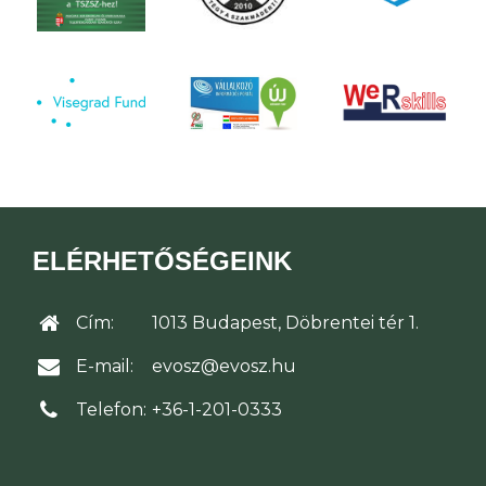
ELÉRHETŐSÉGEINK
Cím:
1013 Budapest, Döbrentei tér 1.
E-mail:
evosz@evosz.hu
Telefon:
+36-1-201-0333