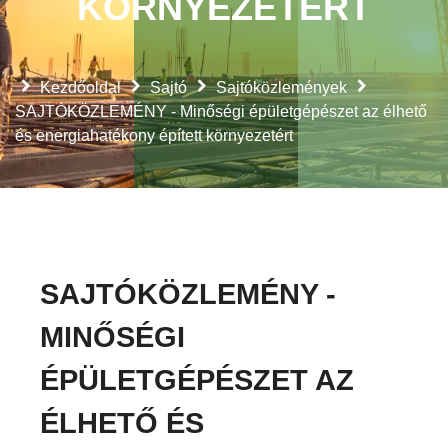
KÖRNYEZETÉRT
Kezdőoldal
Sajtó
Sajtóközlemények
SAJTÓKÖZLEMÉNY - Minőségi épületgépészet az élhető
és energiahatékony épített környezetért
SAJTÓKÖZLEMÉNY -
MINŐSÉGI
ÉPÜLETGÉPÉSZET AZ
ÉLHETŐ ÉS