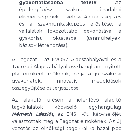
gyakorlatiasabbá tétele
: Az
épületgépész szakma társadalmi
elismertségének növelése. A duális képzés
és a szakmunkásképzés erősítése, a
vállalatok fokozottabb bevonásával a
gyakorlati oktatásba (tanműhelyek,
bázisok létrehozása).
A Tagozat – az ÉVOSZ Alapszabályával és a
Tagozati Alapszabállyal összhangban – nyitott
platformként működik, célja a jó szakmai
gyakorlatok, innovatív megoldások
összegyűjtése és terjesztése.
Az alakuló ülésen a jelenlévő alapító
tagvállalatok képviselői egyhangúlag
Németh Lászlót
, az ENSI Kft. képviselőjét
választották meg a Tagozat elnökének. Az új
vezetés az elnökségi tagokkal (a hazai piac