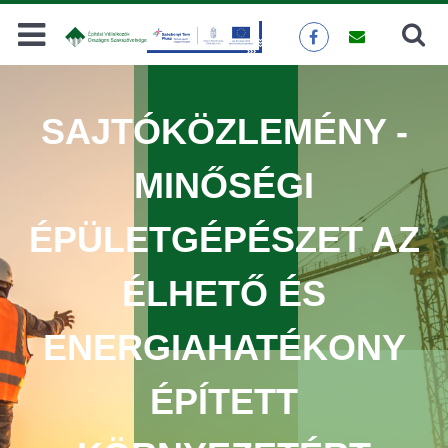
Keresés
KERESÉS
SAJTÓKÖZLEMÉNY -
MINŐSÉGI
ÉPÜLETGÉPÉSZET AZ
ÉLHETŐ ÉS
ENERGIAHATÉKONY
ÉPÍTETT