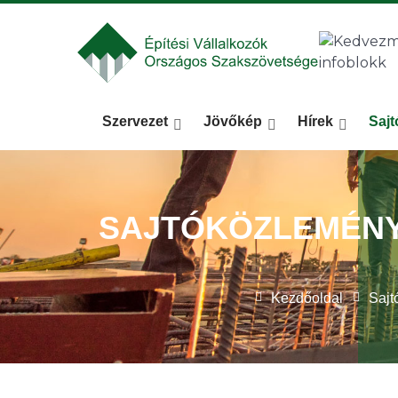
Szervezet
Jövőkép
Hírek
Sajt
SAJTÓKÖZLEMÉNY 
Kezdőoldal
Sajt