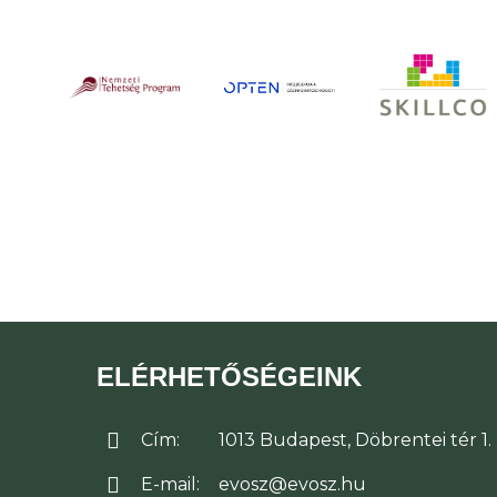
ELÉRHETŐSÉGEINK
Cím:
1013 Budapest, Döbrentei tér 1.
E-mail:
evosz@evosz.hu