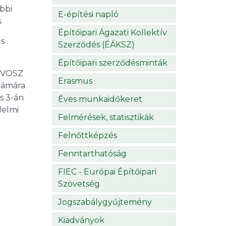
bbi
E-építési napló
.
Építőipari Ágazati Kollektív
us
Szerződés (ÉÁKSZ)
Építőipari szerződésminták
 ÉVOSZ
Erasmus
számára
s 3-án
Éves munkaidőkeret
delmi
Felmérések, statisztikák
Felnőttképzés
Fenntarthatóság
FIEC - Európai Építőipari
Szövetség
Jogszabálygyűjtemény
Kiadványok