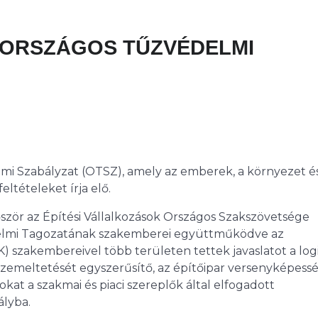
 ORSZÁGOS TŰZVÉDELMI
lmi Szabályzat (OTSZ), amely az emberek, a környezet é
ltételeket írja elő.
ször az Építési Vállalkozások Országos Szakszövetsége
védelmi Tagozatának szakemberei együttműködve az
K) szakembereivel több területen tettek javaslatot a logi
 üzemeltetését egyszerűsítő, az építőipar versenyképess
okat a szakmai és piaci szereplők által elfogadott
lyba.