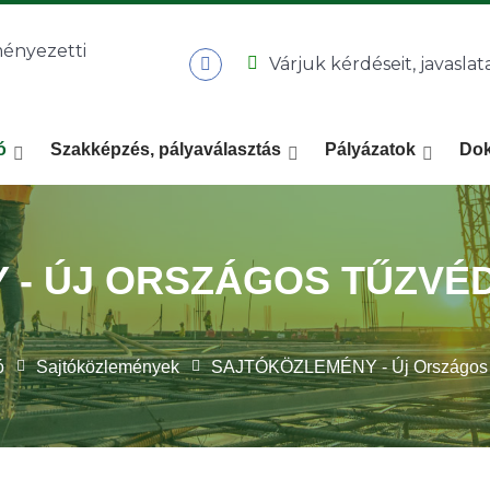
Várjuk kérdéseit, javaslata
ó
Szakképzés, pályaválasztás
Pályázatok
Do
- ÚJ ORSZÁGOS TŰZVÉ
ó
Sajtóközlemények
SAJTÓKÖZLEMÉNY - Új Országos T