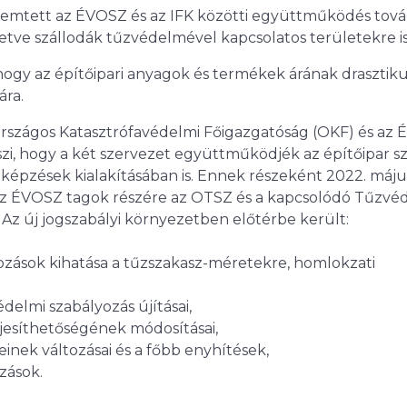
remtett az ÉVOSZ és az IFK közötti együttműködés tová
illetve szállodák tűzvédelmével kapcsolatos területekre is
hogy az építőipari anyagok és termékek árának drasztik
ra.
 Országos Katasztrófavédelmi Főigazgatóság (OKF) és az
eszi, hogy a két szervezet együttműködjék az építőipar 
épzések kialakításában is. Ennek részeként 2022. máju
 az ÉVOSZ tagok részére az OTSZ és a kapcsolódó Tűzvé
. Az új jogszabályi környezetben előtérbe került:
tozások kihatása a tűzszakasz-méretekre, homlokzati
elmi szabályozás újításai,
eljesíthetőségének módosításai,
inek változásai és a főbb enyhítések,
zások.