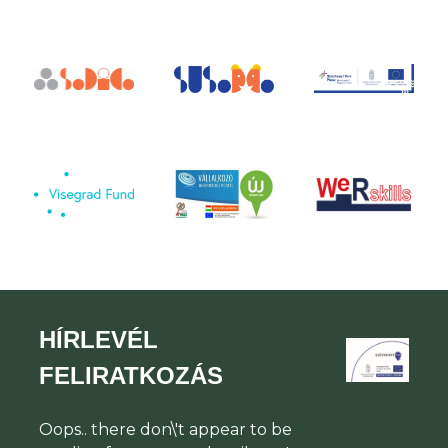
HÍRLEVÉL
FELIRATKOZÁS
Oops.. there don\'t appear to be