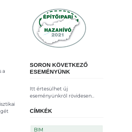
SORON KÖVETKEZŐ
s a
ESEMÉNYÜNK
Itt értesülhet új
eseményünkről rövidesen...
sztikai
CÍMKÉK
égét
BIM