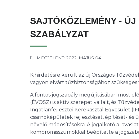
SAJTÓKÖZLEMÉNY - ÚJ
SZABÁLYZAT
MEGJELENT: 2022. MÁJUS 04.
Kihirdetésre került az új Országos Tűzvéde
vagyon elvárt tűzbiztonságához szükséges fe
A fontos jogszabály megújításában most elő
(ÉVOSZ) is aktív szerepet vállalt, és Tűz
Ingatlanfejlesztői Kerekasztal Egyesület (IF
csarnoképületek fejlesztését, építését- és
növelő módosításokra. A jogalkotó a javaslat
kompromisszumokkal beépítette a jogszabá