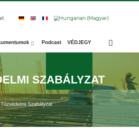
it
kumentumok
Podcast
VÉDJEGY
Keresés
KERESÉS
DELMI SZABÁLYZAT
űzvédelmi Szabályzat