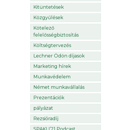
Kitüntetések
Közgyűlések
Kötelező
felelősségbiztosítás
Költségtervezés
Lechner Ödön díjasok
Marketing hírek
Munkavédelem
Német munkavállalás
Prezentációk
pályázat
Rezsióradíj
SPAKLI’21 Podcast