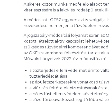
A sikeres közös munka megfelelő alapot te
kiterjesztésére is a lakó- és irodaépületek, 
A módosított OTSZ egyben azt is szolgálja, 
növekedése ne menjen a tűzvédelem rovásá
A jogszabály-módosítási folyamat során az
között létrejött aktív kapcsolat lehetővé t
szükséges tűzvédelmi kompetenciákat adó k
az OKF szakemberei felkészítést tartottak
Műszaki Irányelvek 2022. évi módosításairól
a tűzterjedés elleni védelmet érintő vál
tűzterjedésgátlásra,
az épületszerkezetekre vonatkozó tűzvéd
a kiürítési feltételek biztosításának és t
a hő és füst elleni védelem követelménye
a tűzoltói beavatkozást segítő főbb válto