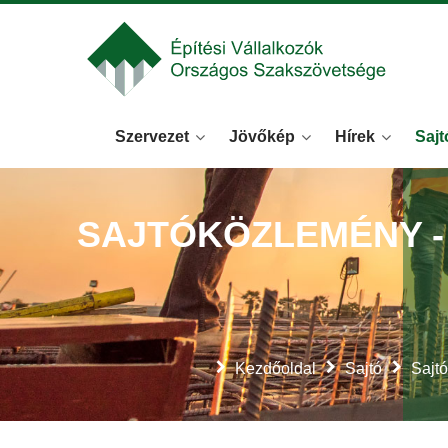
Szervezet
Jövőkép
Hírek
Sajt
SAJTÓKÖZLEMÉNY - 
Kezdőoldal
Sajtó
Sajt