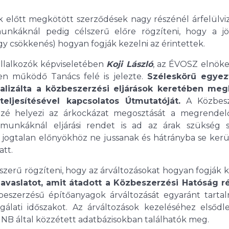
k előtt megkötött szerződések nagy részénél árfelülvi
munkáknál pedig célszerű előre rögzíteni, hogy a j
 csökkenés) hogyan fogják kezelni az érintettek.
állalkozók képviseletében
Koji László
, az ÉVOSZ elnöke
en működő Tanács felé is jelezte.
Széleskörű egyez
lizálta a közbeszerzési eljárások keretében meg
eljesítésével kapcsolatos Útmutatóját.
A Közbesz
özé helyezi az árkockázat megosztását a megrendel
munkáknál eljárási rendet is ad az árak szükség sz
k jogtalan előnyökhöz ne jussanak és hátrányba se ker
att.
erű rögzíteni, hogy az árváltozásokat hogyan fogják k
javaslatot, amit átadott a Közbeszerzési Hatóság r
eszerzésű építőanyagok árváltozását egyaránt tartal
sgálati időszakot. Az árváltozások kezeléséhez elsődl
NB által közzétett adatbázisokban találhatók meg.