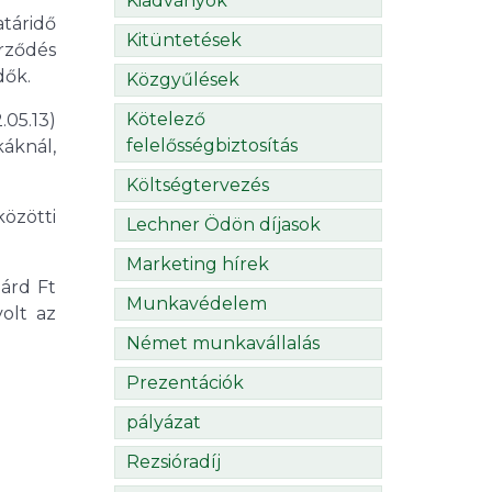
Kiadványok
táridő
Kitüntetések
rződés
dők.
Közgyűlések
Kötelező
05.13)
felelősségbiztosítás
káknál,
Költségtervezés
özötti
Lechner Ödön díjasok
Marketing hírek
árd Ft
Munkavédelem
volt az
Német munkavállalás
Prezentációk
pályázat
Rezsióradíj