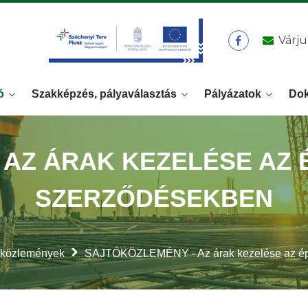
Várju
ó
Szakképzés, pályaválasztás
Pályázatok
Do
AZ ÁRAK KEZELÉSE AZ 
SZERZŐDÉSEKBEN
óközlemények
SAJTÓKÖZLEMÉNY - Az árak kezelése az épí