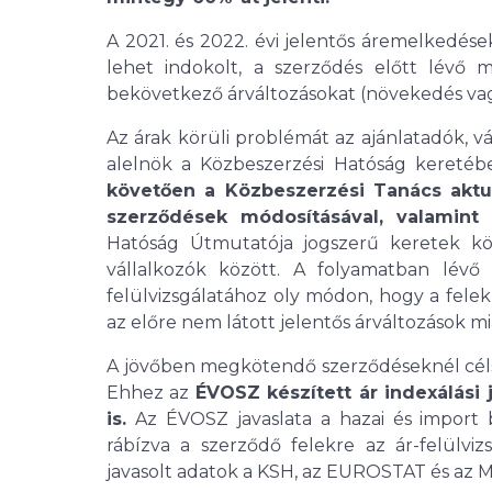
A 2021. és 2022. évi jelentős áremelkedése
lehet indokolt, a szerződés előtt lévő 
bekövetkező árváltozásokat (növekedés vagy
Az árak körüli problémát az ajánlatadók, v
alelnök a Közbeszerzési Hatóság keretéb
követően a Közbeszerzési Tanács aktua
szerződések módosításával, valamint t
Hatóság Útmutatója jogszerű keretek k
vállalkozók között. A folyamatban lévő 
felülvizsgálatához oly módon, hogy a fele
az előre nem látott jelentős árváltozások mi
A jövőben megkötendő szerződéseknél célsz
Ehhez az
ÉVOSZ készített ár indexálási 
is.
Az ÉVOSZ javaslata a hazai és import b
rábízva a szerződő felekre az ár-felülviz
javasolt adatok a KSH, az EUROSTAT és az M