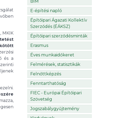
BIM
zsgálat
E-építési napló
övőben
Építőipari Ágazati Kollektív
Szerződés (ÉÁKSZ)
, MKIK
Építőipari szerződésminták
tetést
Erasmus
kötött
erzési
Éves munkaidőkeret
ő és a
Felmérések, statisztikák
erinti
üljenek
Felnőttképzés
Fenntarthatóság
ezelni.
FIEC - Európai Építőipari
észére
Szövetség
mazza,
egesen
Jogszabálygyűjtemény