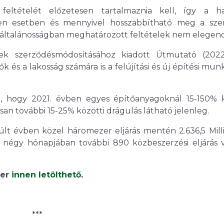
ltételét előzetesen tartalmaznia kell, így a ha
yen esetben és mennyivel hosszabbítható meg a sze
 az általánosságban meghatározott feltételek nem elegen
sek szerződésmódosításához kiadott Útmutató (2022.
és a lakosság számára is a felújítási és új építési mun
i, hogy 2021. évben egyes építőanyagoknál 15-150% k
an további 15-25% közötti drágulás látható jelenleg.
lt évben közel háromezer eljárás mentén 2.636,5 Milli
ső négy hónapjában további 890 közbeszerzési eljárás 
zer
innen letölthető
.
***