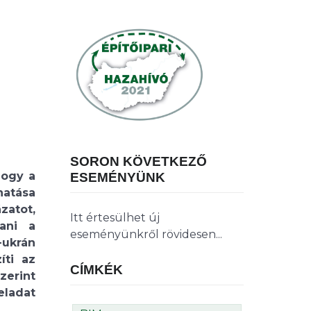
SORON KÖVETKEZŐ
hogy a
ESEMÉNYÜNK
hatása
zatot,
Itt értesülhet új
ani a
eseményünkről rövidesen...
-ukrán
íti az
CÍMKÉK
zerint
eladat