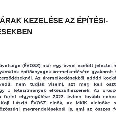
ÁRAK KEZELÉSE AZ ÉPÍTÉSI-
ÉSEKBEN
zövetsége (ÉVOSZ) már egy évvel ezelőtt jelezte, 
lyamatok építőanyagok áremelkedésére gyakorolt 
zerződéseknél. Az áremelkedésekből adódó kocká
gyedül nem tudják viselni, azt meg kell oszt
y a létesítmények elkészülhessenek. Az orosz
a forint elgyengülése 2022. évben tovább nehez
 Koji László ÉVOSZ elnök, az MKIK alelnöke s
közösségi megrendeléseknél is, ami az összes f