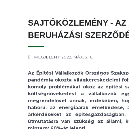
SAJTÓKÖZLEMÉNY - AZ 
BERUHÁZÁSI SZERZŐD
MEGJELENT: 2022. MÁJUS 16.
Az Építési Vállalkozók Országos Szaks
pandémia okozta világkereskedelmi fo
komoly problémákat okoz az építési s
költségnövekedést a vállalkozók e
megrendelővel annak, érdekében, hog
háború, az energiaárak emelkedése, 
árkérdéseket az építésgazdaságban.
útmutatásra van szükség az állami, 
mintegy 60%-át jelenti.