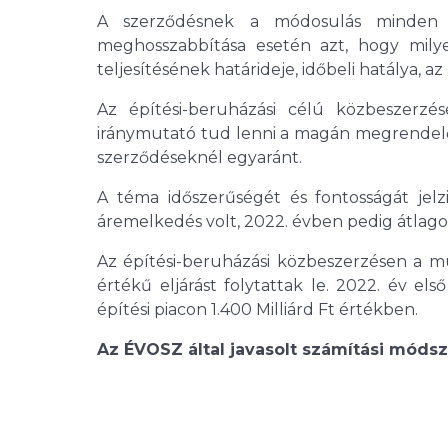
A szerződésnek a módosulás minden fe
meghosszabbítása esetén azt, hogy mil
teljesítésének határideje, időbeli hatálya,
Az építési-beruházási célú közbeszerzé
iránymutató tud lenni a magán megrendelők 
szerződéseknél egyaránt.
A téma időszerűségét és fontosságát jelz
áremelkedés volt, 2022. évben pedig átlagos
Az építési-beruházási közbeszerzésen a mú
értékű eljárást folytattak le. 2022. év el
építési piacon 1.400 Milliárd Ft értékben.
Az ÉVOSZ által javasolt számítási móds