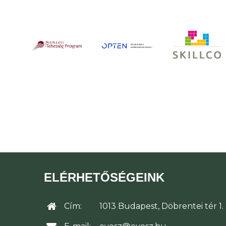
ELÉRHETŐSÉGEINK
Cím:
1013 Budapest, Döbrentei tér 1.