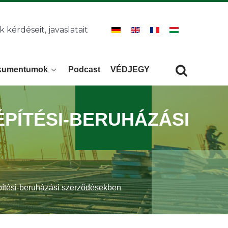
k kérdéseit, javaslatait
kumentumok
Podcast
VÉDJEGY
Keresés
KERESÉS
ÉPÍTÉSI-BERUHÁZÁSI
tési-beruházási szerződésekben