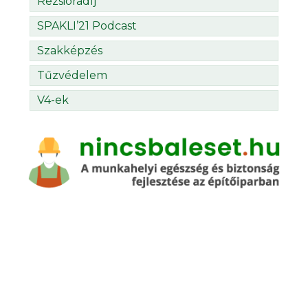
Rezsióradíj
SPAKLI’21 Podcast
Szakképzés
Tűzvédelem
V4-ek