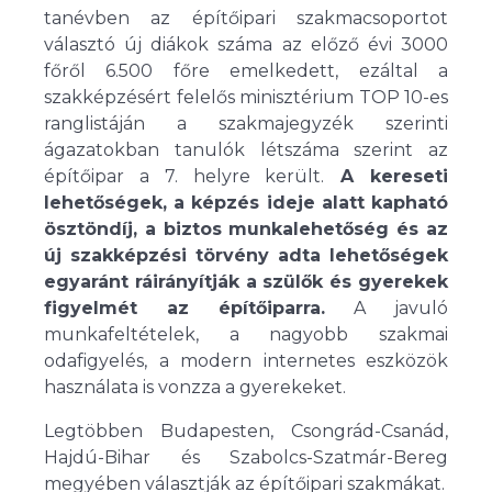
tanévben az építőipari szakmacsoportot
választó új diákok száma az előző évi 3000
főről 6.500 főre emelkedett, ezáltal a
szakképzésért felelős minisztérium TOP 10-es
ranglistáján a szakmajegyzék szerinti
ágazatokban tanulók létszáma szerint az
építőipar a 7. helyre került.
A kereseti
lehetőségek, a képzés ideje alatt kapható
ösztöndíj, a biztos munkalehetőség és az
új szakképzési törvény adta lehetőségek
egyaránt ráirányítják a szülők és gyerekek
figyelmét az építőiparra.
A javuló
munkafeltételek, a nagyobb szakmai
odafigyelés, a modern internetes eszközök
használata is vonzza a gyerekeket.
Legtöbben Budapesten, Csongrád-Csanád,
Hajdú-Bihar és Szabolcs-Szatmár-Bereg
megyében választják az építőipari szakmákat.