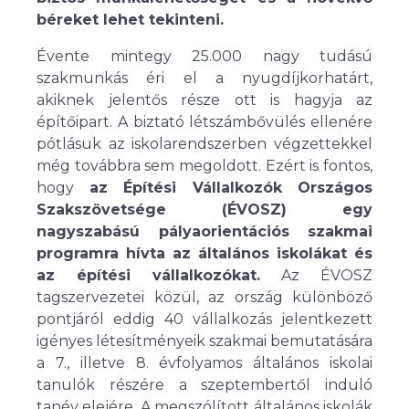
béreket lehet tekinteni.
Évente mintegy 25.000 nagy tudású
szakmunkás éri el a nyugdíjkorhatárt,
akiknek jelentős része ott is hagyja az
építőipart. A biztató létszámbővülés ellenére
pótlásuk az iskolarendszerben végzettekkel
még továbbra sem megoldott. Ezért is fontos,
hogy
az Építési Vállalkozók Országos
Szakszövetsége (ÉVOSZ) egy
nagyszabású pályaorientációs szakmai
programra hívta az általános iskolákat és
az építési vállalkozókat.
Az ÉVOSZ
tagszervezetei közül, az ország különböző
pontjáról eddig 40 vállalkozás jelentkezett
igényes létesítményeik szakmai bemutatására
a 7., illetve 8. évfolyamos általános iskolai
tanulók részére a szeptembertől induló
tanév elejére. A megszólított általános iskolák