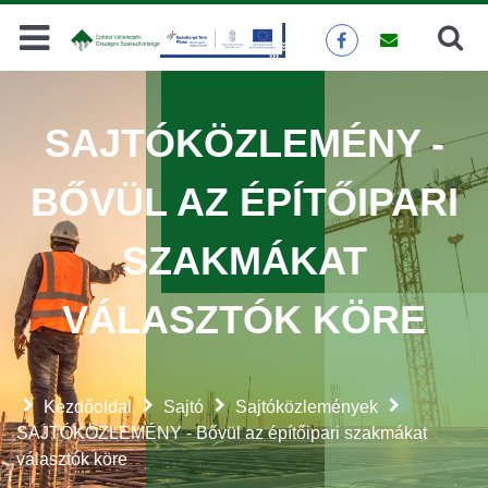
Keresés
KERESÉS
SAJTÓKÖZLEMÉNY -
BŐVÜL AZ ÉPÍTŐIPARI
SZAKMÁKAT
VÁLASZTÓK KÖRE
Kezdőoldal
Sajtó
Sajtóközlemények
SAJTÓKÖZLEMÉNY - Bővül az építőipari szakmákat
választók köre