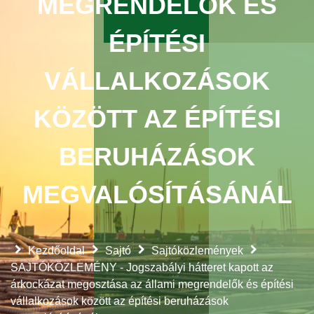
MEGRENDELŐK ÉS
ÉPÍTÉSI
VÁLLALKOZÁSOK
KÖZÖTT AZ ÉPÍTÉSI
BERUHÁZÁSOK
MEGVALÓSÍTÁSÁNÁL
Kezdőoldal
Sajtó
Sajtóközlemények
SAJTÓKÖZLEMÉNY - Jogszabályi hátteret kapott az
árkockázat megosztása az állami megrendelők és építési
vállalkozások között az építési beruházások