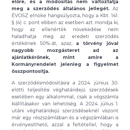
előre, és a módosítás nem változtatja
meg a szerződés általános jellegét.
Az
ÉVOSZ elnöke hangsúlyozta, hogy a Kbt. 141.
§ (4) c. pont ebben az esetben azt mondja ki,
hogy az ellenérték növekedése nem
haladhatja meg az eredeti szerződés
értékének 50%-át, azaz,
a törvény jóval
nagyobb mozgásteret ad az
ajánlatkérőnek, mint amire a
Kormányrendelet jelenleg a figyelmet
összpontosítja.
A szerződésmódosításra a 2024. június 30.
előtti teljesítési véghatáridejű szerződések
esetében egy alkalommal, csak a végszámla
kiállításakor van lehetőség. A 2024. július 1.
utáni véghatáridejű szerződéseknél viszont
már egy részszámlában és a végszámlában is
érvényesíthető, azzal a feltétellel, hogy a