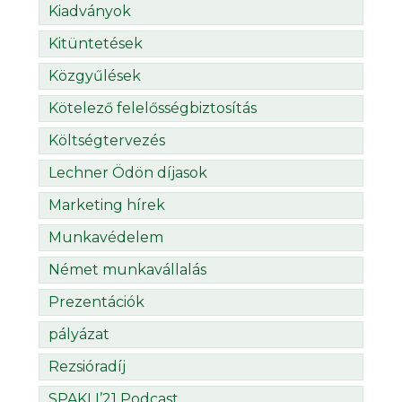
Kiadványok
Kitüntetések
Közgyűlések
Kötelező felelősségbiztosítás
Költségtervezés
Lechner Ödön díjasok
Marketing hírek
Munkavédelem
Német munkavállalás
Prezentációk
pályázat
Rezsióradíj
SPAKLI’21 Podcast