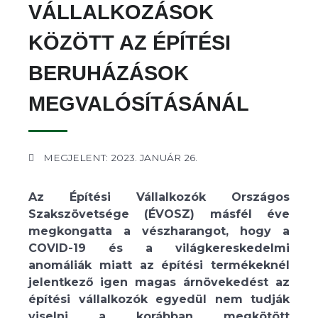
VÁLLALKOZÁSOK
KÖZÖTT AZ ÉPÍTÉSI
BERUHÁZÁSOK
MEGVALÓSÍTÁSÁNÁL
MEGJELENT: 2023. JANUÁR 26.
Az Építési Vállalkozók Országos
Szakszövetsége (ÉVOSZ) másfél éve
megkongatta a vészharangot, hogy a
COVID-19 és a világkereskedelmi
anomáliák miatt az építési termékeknél
jelentkező igen magas árnövekedést az
építési vállalkozók egyedül nem tudják
viselni a korábban megkötött