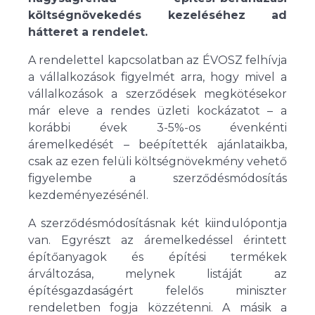
költségnövekedés kezeléséhez ad
hátteret a rendelet.
A rendelettel kapcsolatban az ÉVOSZ felhívja
a vállalkozások figyelmét arra, hogy mivel a
vállalkozások a szerződések megkötésekor
már eleve a rendes üzleti kockázatot – a
korábbi évek 3-5%-os évenkénti
áremelkedését – beépítették ajánlataikba,
csak az ezen felüli költségnövekmény vehető
figyelembe a szerződésmódosítás
kezdeményezésénél.
A szerződésmódosításnak két kiindulópontja
van. Egyrészt az áremelkedéssel érintett
építőanyagok és építési termékek
árváltozása, melynek listáját az
építésgazdaságért felelős miniszter
rendeletben fogja közzétenni. A másik a