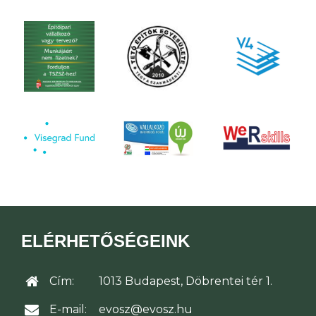
ELÉRHETŐSÉGEINK
Cím:
1013 Budapest, Döbrentei tér 1.
E-mail:
evosz@evosz.hu