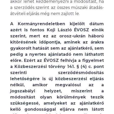
akkor lehet kezdeményezni a módosítást, ha
a szerződés szerint az összes műszaki átadás-
átvételi eljárás még nem zajlott le.
A Kormányrendeletben kijelölt dátum
azért is fontos Koji László ÉVOSZ elnök
szerint, mert ez az orosz-ukrán háború
kitörésének időpontja, aminek az árakra
gyakorolt hatását sem az ajánlatkérő, sem
pedig a nyertes ajánlatadó nem láthatott
előre. Ezért az ÉVOSZ felhívja a figyelmet
a Közbeszerzési törvény 141. § (4) c. pont
szerinti szerződésmódosítás
lehetőségére is új közbeszerzési eljárás
nélkül, amikor megvalósul az a
jogszabályi helyzet, miszerint a
módosítást olyan körülmények teszik
szükségessé, amelyeket az ajánlatkérő
kellő gondossággal eljárva nem látott