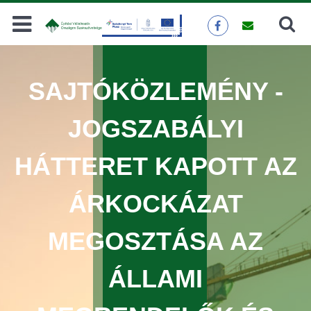
Keresés
KERESÉS
SAJTÓKÖZLEMÉNY -
JOGSZABÁLYI
HÁTTERET KAPOTT AZ
ÁRKOCKÁZAT
MEGOSZTÁSA AZ
ÁLLAMI