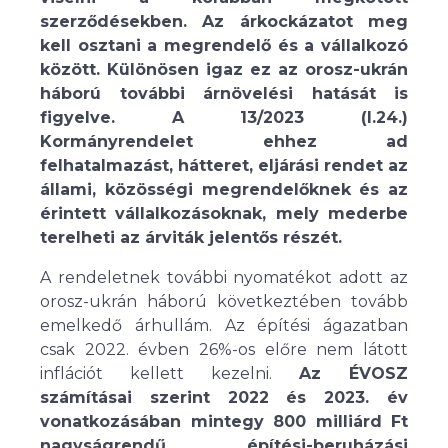
szerződésekben. Az árkockázatot meg
kell osztani a megrendelő és a vállalkozó
között. Különösen igaz ez az orosz-ukrán
háború további árnövelési hatását is
figyelve. A 13/2023 (I.24.)
Kormányrendelet ehhez ad
felhatalmazást, hátteret, eljárási rendet az
állami, közösségi megrendelőknek és az
érintett vállalkozásoknak, mely mederbe
terelheti az árviták jelentős részét.
A rendeletnek további nyomatékot adott az
orosz-ukrán háború következtében tovább
emelkedő árhullám. Az építési ágazatban
csak 2022. évben 26%-os előre nem látott
inflációt kellett kezelni.
Az ÉVOSZ
számításai szerint 2022 és 2023. év
vonatkozásában mintegy 800 milliárd Ft
nagyságrendű építési-beruházási