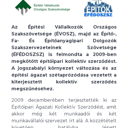
Az Építési Vállalkozók Országos
Szakszövetsége (ÉVOSZ), majd az Építő-,
Fa- És Építőanyagipari Dolgozók
Szakszervezeteinek Szövetsége
(ÉFÉDOSZSZ) is felmondta a 2009-ben
megkötött építőipari kollektív szerződést.
A jogszabályi környezet változása és az
építési ágazat szétaprózódása vezetett a
kiterjesztett kollektív szerződés
megszűnéséhez.
2009 decemberében terjesztették ki az
Építőipari Ágazati Kollektív Szerződést, amit
akkor még két munkaadói és két
munkavállalói szervezet írt alá. A közzétételt
követően hatályba lépett