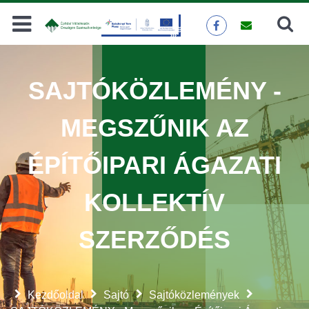
Keresés
KERESÉS
SAJTÓKÖZLEMÉNY -
MEGSZŰNIK AZ
ÉPÍTŐIPARI ÁGAZATI
KOLLEKTÍV
SZERZŐDÉS
Kezdőoldal
Sajtó
Sajtóközlemények