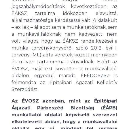
jogszabálymódosítások következtében az
ÉÁKSZ tartalma időközben elavulttá,
alkalmazhatósága kérdésessé vált. A kialakult
– ex lex – állapot sem a munkáltatóknak, sem
a munkavállalóknak nem kedvezett, nem
volt világos, hogy az ÉÁKSZ rendelkezései a
munka törvénykönyvéről szóló 2012. évi I.
törvény (Mt.) adta keretek között mennyiben
és milyen tartalommal irányadóak. Ezért az
ÉVOSZ, majd ezt követően a munkavállalói
oldalon egyedül maradt ÉFÉDOSZSZ is
felmondta az Építőipari Ágazati Kollektív
Szerződést.
Az ÉVOSZ azonban, mint az Építőipari
Ágazati Párbeszéd Bizottság (ÉÁPB)
munkáltatói oldalát képviselő szervezet
elkötelezett abban, hogy a munkavállalói
oldallal egy új, mindkét fél részére