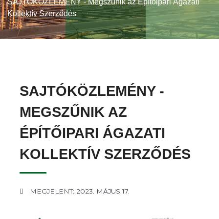
SAJTÓKÖZLEMÉNY - Megszűnik az Építőipari Ágazati
Kollektív Szerződés
SAJTÓKÖZLEMÉNY -
MEGSZŰNIK AZ
ÉPÍTŐIPARI ÁGAZATI
KOLLEKTÍV SZERZŐDÉS
MEGJELENT: 2023. MÁJUS 17.