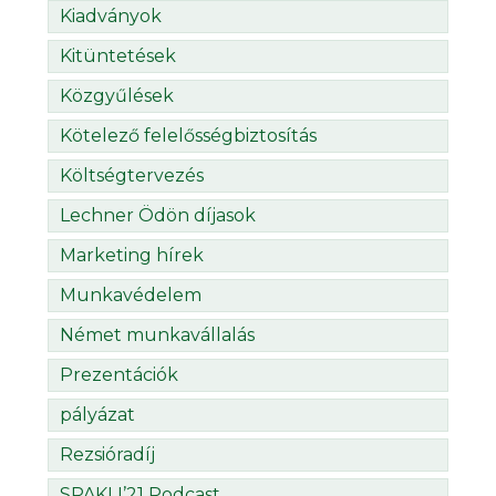
Kiadványok
Kitüntetések
Közgyűlések
Kötelező felelősségbiztosítás
Költségtervezés
Lechner Ödön díjasok
Marketing hírek
Munkavédelem
Német munkavállalás
Prezentációk
pályázat
Rezsióradíj
SPAKLI’21 Podcast