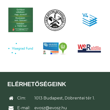
ELÉRHETŐSÉGEINK
Cím:
1013 Budapest, Döbrentei tér 1.
E-mail:
evosz@evosz.hu