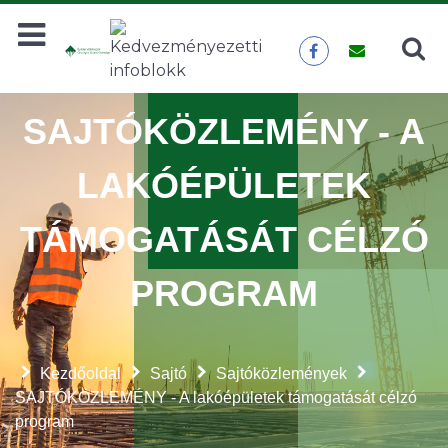
Keresés
KERESÉS
SAJTÓKÖZLEMÉNY - A
LAKÓÉPÜLETEK
TÁMOGATÁSÁT CÉLZÓ
PROGRAM
Kezdőoldal
Sajtó
Sajtóközlemények
SAJTÓKÖZLEMÉNY - A lakóépületek támogatását célzó
program