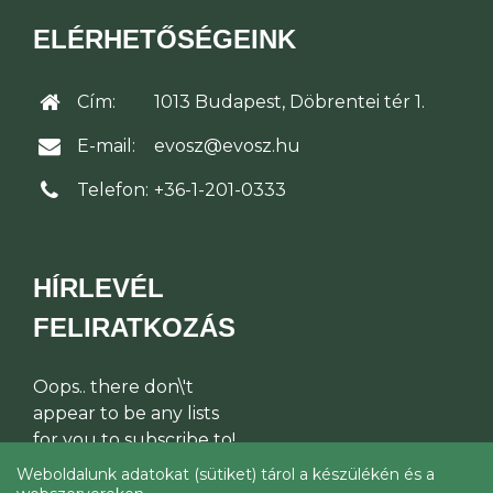
ELÉRHETŐSÉGEINK
Cím:
1013 Budapest, Döbrentei tér 1.
E-mail:
evosz@evosz.hu
Telefon:
+36-1-201-0333
HÍRLEVÉL
FELIRATKOZÁS
Oops.. there don\'t
appear to be any lists
for you to subscribe to!
Weboldalunk adatokat (sütiket) tárol a készülékén és a