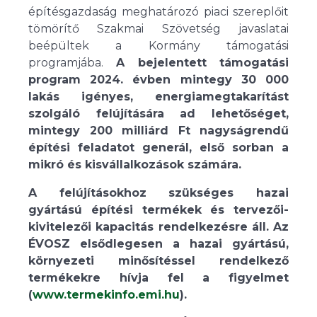
építésgazdaság meghatározó piaci szereplőit
tömörítő Szakmai Szövetség javaslatai
beépültek a Kormány támogatási
programjába.
A bejelentett támogatási
program 2024. évben mintegy 30 000
lakás igényes, energiamegtakarítást
szolgáló felújítására ad lehetőséget,
mintegy 200 milliárd Ft nagyságrendű
építési feladatot generál, első sorban a
mikró és kisvállalkozások számára.
A felújításokhoz szükséges hazai
gyártású építési termékek és tervezői-
kivitelezői kapacitás rendelkezésre áll. Az
ÉVOSZ elsődlegesen a hazai gyártású,
környezeti minősítéssel rendelkező
termékekre hívja fel a figyelmet
(
www.termekinfo.emi.hu
).