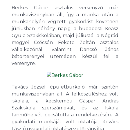
Berkes Gábor asztalos versenyző már
munkaviszonyban áll, így a munka után a
munkahelyén végzett gyakorlást követően
júniusban néhány napig a budapesti Keasz
Gyula Szakiskolában, majd júliustól a Nógrád
megyei Csécsén Fekete Zoltán asztalos
vállalkozónál, valamint Dancsó János
bátorterenyei üzemében készül fel a
versenyre.
Takács József épületburkoló már szintén
munkaviszonyban áll. A felkészüléshez volt
iskolája, a kecskeméti Gáspár András
Szakiskola szerszámokat, és az Iskola
tanműhelyét bocsátotta a rendelkezésére. A
gyakorlati munkáját volt oktatója, Kovács
László gyakorlati oktatásvezető irányítja.