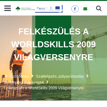
Keresés
KERESÉS
FELKÉSZÜLÉS A
WORLDSKILLS 2009
VILÁGVERSENYRE
Kezdőoldal
Szakképzés, pályaválasztás
Szakmunkás versenyek
Felkészülés a WorldSkills 2009 Világversenyre