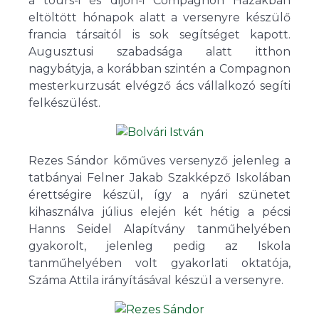
a tours-i és dijon-i Compagnon Házakban
eltöltött hónapok alatt a versenyre készülő
francia társaitól is sok segítséget kapott.
Augusztusi szabadsága alatt itthon
nagybátyja, a korábban szintén a Compagnon
mesterkurzusát elvégző ács vállalkozó segíti
felkészülést.
Rezes Sándor kőműves versenyző jelenleg a
tatbányai Felner Jakab Szakképző Iskolában
érettségire készül, így a nyári szünetet
kihasználva július elején két hétig a pécsi
Hanns Seidel Alapítvány tanműhelyében
gyakorolt, jelenleg pedig az Iskola
tanműhelyében volt gyakorlati oktatója,
Száma Attila irányításával készül a versenyre.