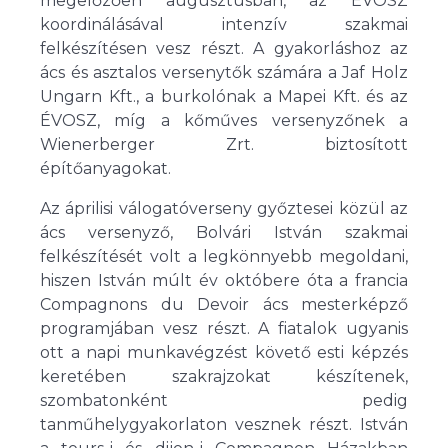
megelőzően augusztusban, az ÉVOSZ
koordinálásával intenzív szakmai
felkészítésen vesz részt. A gyakorláshoz az
ács és asztalos versenytők számára a Jaf Holz
Ungarn Kft., a burkolónak a Mapei Kft. és az
ÉVOSZ, míg a kőműves versenyzőnek a
Wienerberger Zrt. biztosított
építőanyagokat.
Az áprilisi válogatóverseny győztesei közül az
ács versenyző, Bolvári István szakmai
felkészítését volt a legkönnyebb megoldani,
hiszen István múlt év októbere óta a francia
Compagnons du Devoir ács mesterképző
programjában vesz részt. A fiatalok ugyanis
ott a napi munkavégzést követő esti képzés
keretében szakrajzokat készítenek,
szombatonként pedig
tanműhelygyakorlaton vesznek részt. István