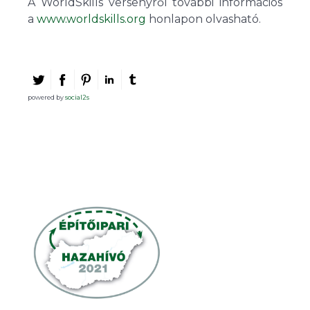
A WorldSkills versenyről további információs
a
www.worldskills.org
honlapon olvasható.
powered by
social2s