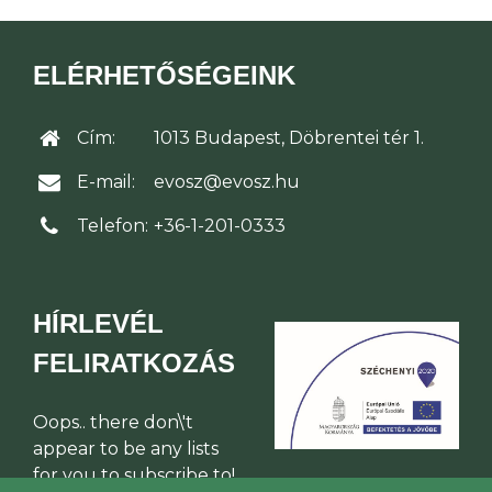
ELÉRHETŐSÉGEINK
Cím:
1013 Budapest, Döbrentei tér 1.
E-mail:
evosz@evosz.hu
Telefon:
+36-1-201-0333
HÍRLEVÉL
FELIRATKOZÁS
Oops.. there don\'t
appear to be any lists
for you to subscribe to!