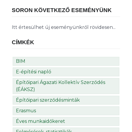
SORON KÖVETKEZŐ ESEMÉNYÜNK
Itt értesülhet új eseményünkről rövidesen...
CÍMKÉK
BIM
E-építési napló
Építőipari Ágazati Kollektív Szerződés
(ÉÁKSZ)
Építőipari szerződésminták
Erasmus
Éves munkaidőkeret
Felmérések, statisztikák