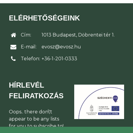
ELÉRHETŐSÉGEINK
Cím:
1013 Budapest, Döbrentei tér 1.
E-mail:
evosz@evosz.hu
Telefon:
+36-1-201-0333
HÍRLEVÉL
FELIRATKOZÁS
Oops.. there don\'t
appear to be any lists
for you to subscribe to!