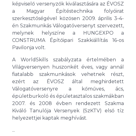
képviselő versenyzők kiválasztására az ÉVOSZ
a Magyar Építéstechnika folyóirat
szerkesztőségével közösen 2009. április 3-4-
én Szakmunkás Válogatóversenyt szervezett,
melynek helyszíne a HUNGEXPO a
CONSTRUMA Építőipari Szakkiállítás 16-os
Pavilonja volt.
A WorldSkills szabályzata értelmében a
Világversenyen huszonkét éves, vagy annál
fiatalabb szakmunkások vehetnek részt,
ezért az ÉVOSZ által meghirdetett
Válogatóversenyre a kőműves, ács,
épületburkoló és épületasztalos szakmákban
2007. és 2008 évben rendezett Szakma
Kiváló Tanulója Versenyek (SzKTV) első tíz
helyezettjei kaptak meghívást.
...