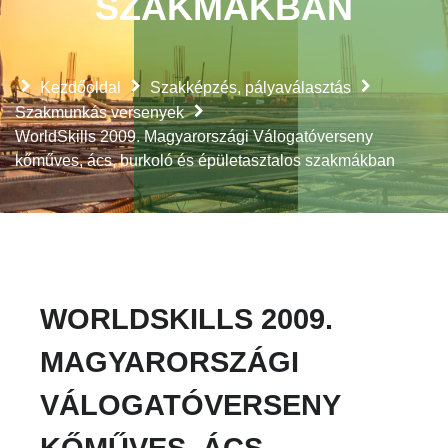
SZAKMÁKBAN
Kezdőoldal
Szakképzés, pályaválasztás
Szakmunkás versenyek
WorldSkills 2009. Magyarországi Válogatóverseny
kőműves, ács, burkoló és épületasztalos szakmákban
WORLDSKILLS 2009.
MAGYARORSZÁGI
VÁLOGATÓVERSENY
KŐMŰVES, ÁCS,