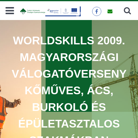
Keresés
KERESÉS
WORLDSKILLS 2009.
MAGYARORSZÁGI
VÁLOGATÓVERSENY
KŐMŰVES, ÁCS,
BURKOLÓ ÉS
ÉPÜLETASZTALOS