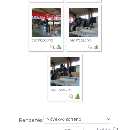
DSCF7200.JPG
DSCF7202.JPG
DSCF7203.JPG
Rendezés
1. oldal / 2