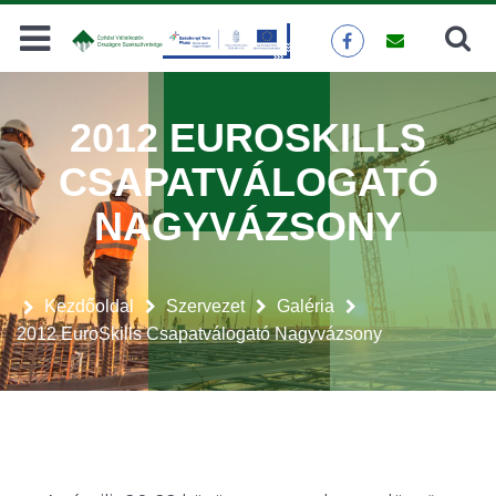
Keresés
KERESÉS
2012 EUROSKILLS
CSAPATVÁLOGATÓ
NAGYVÁZSONY
Kezdőoldal
Szervezet
Galéria
2012 EuroSkills Csapatválogató Nagyvázsony