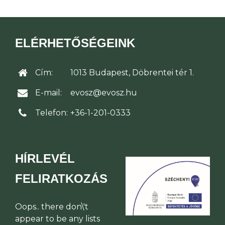
ELÉRHETŐSÉGEINK
Cím:
1013 Budapest, Döbrentei tér 1.
E-mail:
evosz@evosz.hu
Telefon:
+36-1-201-0333
HÍRLEVÉL
FELIRATKOZÁS
Oops.. there don\'t
appear to be any lists