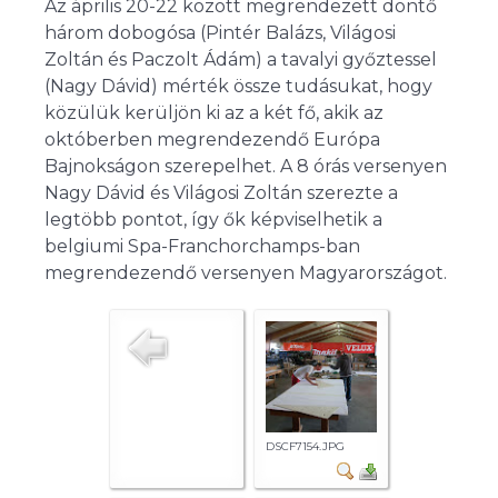
Az április 20-22 között megrendezett döntő
három dobogósa (Pintér Balázs, Világosi
Zoltán és Paczolt Ádám) a tavalyi győztessel
(Nagy Dávid) mérték össze tudásukat, hogy
közülük kerüljön ki az a két fő, akik az
októberben megrendezendő Európa
Bajnokságon szerepelhet. A 8 órás versenyen
Nagy Dávid és Világosi Zoltán szerezte a
legtöbb pontot, így ők képviselhetik a
belgiumi Spa-Franchorchamps-ban
megrendezendő versenyen Magyarországot.
DSCF7154.JPG