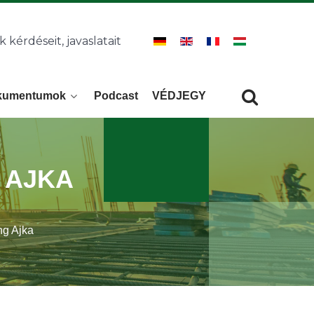
k kérdéseit, javaslatait
kumentumok
Podcast
VÉDJEGY
Keresés
KERESÉS
 AJKA
ng Ajka