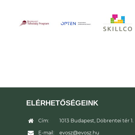
ELÉRHETŐSÉGEINK
Cím:
1013 Budapest, Döbrentei tér 1.
E-mail:
evosz@evosz.hu