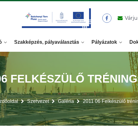
Várju
ó
Szakképzés, pályaválasztás
Pályázatok
Do
 06 FELKÉSZÜLŐ TRÉNING
zdőoldal
Szervezet
Galéria
2011 06 Felkészülő tréni