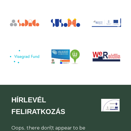
HÍRLEVÉL
FELIRATKOZÁS
Oops.. there don\'t appear to be