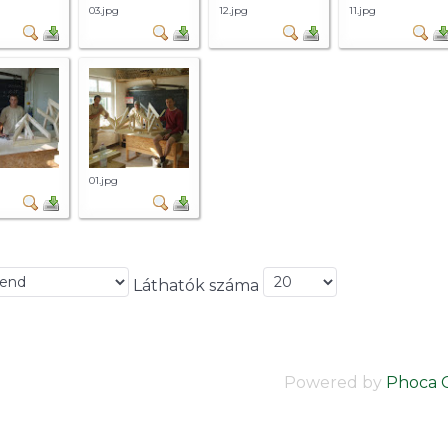
03.jpg
12.jpg
11.jpg
01.jpg
Láthatók száma
Powered by
Phoca G