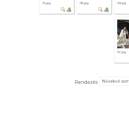
10.jpg
08.jpg
09.jpg
02.jpg
Rendezés