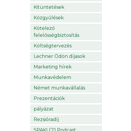
Kitüntetések
Közgyűlések
Kötelező
felelősségbiztosítás
Költségtervezés
Lechner Ödön díjasok
Marketing hírek
Munkavédelem
Német munkavállalás
Prezentációk
pályázat
Rezsióradíj
SPAKLI’21 Podcast