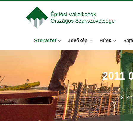
Szervezet
Jövőkép
Hírek
Sajt
2011
Ke