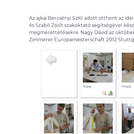
Az ajkai Bercsényi SzKI adott otthont az ide
és Szabó Zsolt szakoktató segítségével kész
megmérettetésekre. Nagy Dávid az októberi 
Zimmerer Europameisterschaft 2012 Stuttg
13.jpg
04.jpg