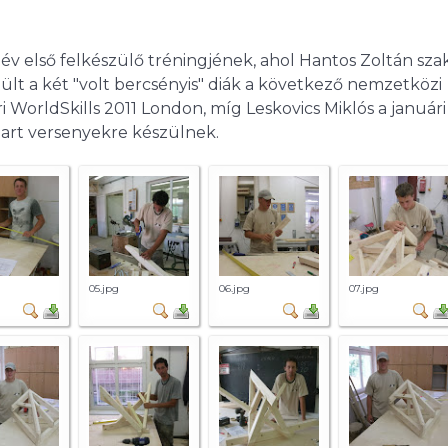
i év első felkészülő tréningjének, ahol Hantos Zoltán sza
ült a két "volt bercsényis" diák a következő nemzetközi
WorldSkills 2011 London, míg Leskovics Miklós a januári
art versenyekre készülnek.
05.jpg
06.jpg
07.jpg