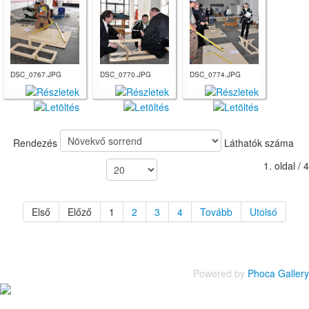
DSC_0767.JPG
DSC_0770.JPG
DSC_0774.JPG
Rendezés
Láthatók száma
1. oldal / 4
Első
Előző
1
2
3
4
Tovább
Utolsó
Powered by
Phoca Gallery