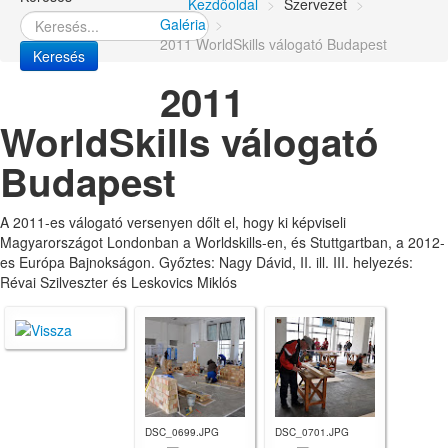
Kezdőoldal
>
Szervezet
>
Galéria
>
2011 WorldSkills válogató Budapest
Keresés
2011
WorldSkills válogató
Budapest
A 2011-es válogató versenyen dőlt el, hogy ki képviseli
Magyarországot Londonban a Worldskills-en, és Stuttgartban, a 2012-
es Európa Bajnokságon. Győztes: Nagy Dávid, II. ill. III. helyezés:
Révai Szilveszter és Leskovics Miklós
DSC_0699.JPG
DSC_0701.JPG