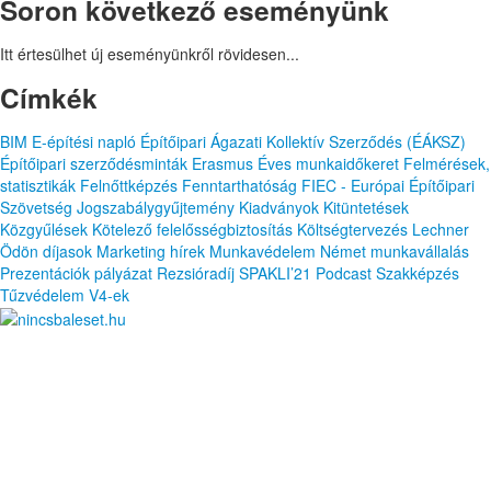
Soron következő eseményünk
Itt értesülhet új eseményünkről rövidesen...
Címkék
BIM
E-építési napló
Építőipari Ágazati Kollektív Szerződés (ÉÁKSZ)
Építőipari szerződésminták
Erasmus
Éves munkaidőkeret
Felmérések,
statisztikák
Felnőttképzés
Fenntarthatóság
FIEC - Európai Építőipari
Szövetség
Jogszabálygyűjtemény
Kiadványok
Kitüntetések
Közgyűlések
Kötelező felelősségbiztosítás
Költségtervezés
Lechner
Ödön díjasok
Marketing hírek
Munkavédelem
Német munkavállalás
Prezentációk
pályázat
Rezsióradíj
SPAKLI’21 Podcast
Szakképzés
Tűzvédelem
V4-ek