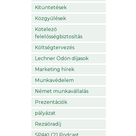
Kitüntetések
Közgyűlések
Kötelező
felelősségbiztosítás
Költségtervezés
Lechner Ödön díjasok
Marketing hírek
Munkavédelem
Német munkavállalás
Prezentációk
pályázat
Rezsióradíj
SPAKLI’21 Podcast