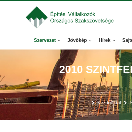
Szervezet
Jövőkép
Hírek
Sajt
2010 SZINT
Kezdőoldal
S