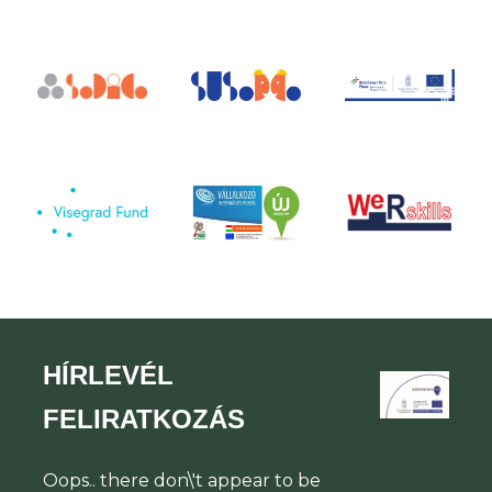
HÍRLEVÉL
FELIRATKOZÁS
Oops.. there don\'t appear to be