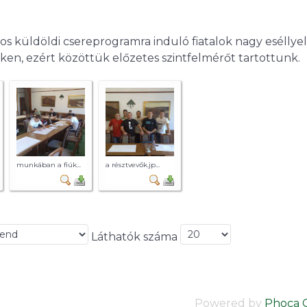
 küldöldi csereprogramra induló fiatalok nagy eséllyel
ken, ezért közöttük előzetes szintfelmérőt tartottunk.
munkában a fiúk...
a résztvevők.jp...
Láthatók száma
Powered by
Phoca G