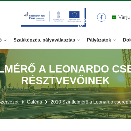
Várju
ó
Szakképzés, pályaválasztás
Pályázatok
Do
FELMÉRŐ A LEONARDO C
RÉSZTVEVŐINEK
zervezet
Galéria
2010 Szintfelmérő a Leonardo cserepr