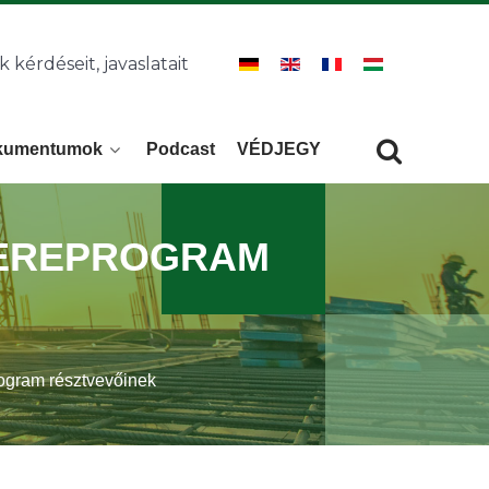
k kérdéseit, javaslatait
kumentumok
Podcast
VÉDJEGY
Keresés
KERESÉS
SEREPROGRAM
ogram résztvevőinek