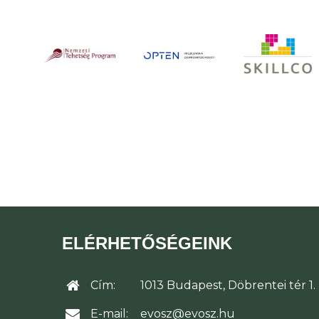
ELÉRHETŐSÉGEINK
Cím:
1013 Budapest, Döbrentei tér 1.
E-mail:
evosz@evosz.hu