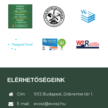
ELÉRHETŐSÉGEINK
Cím:
1013 Budapest, Döbrentei tér 1.
E-mail:
evosz@evosz.hu