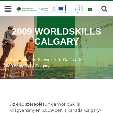
Keresés
KERESÉS
2009 WORLDSKILLS
CALGARY
Kezdőoldal
Szervezet
Galéria
2009 WorldSkills Calgary
Az első szereplésünk a WorldSkills
világversenyen, 2009-ben, a kanadai Calgary-