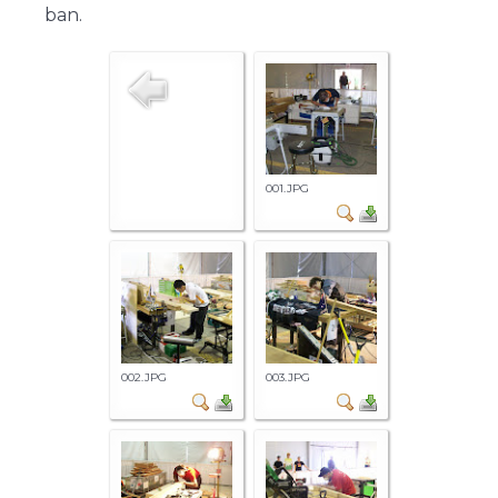
ban.
001.JPG
002.JPG
003.JPG