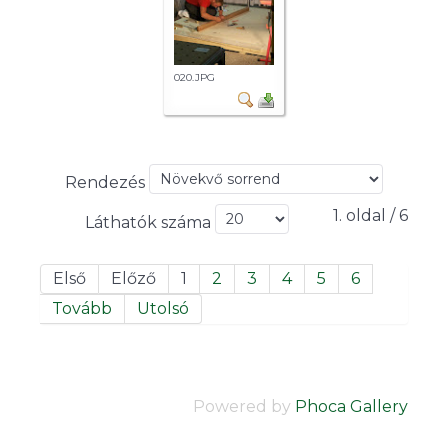
020.JPG
Rendezés
1. oldal / 6
Láthatók száma
Első
Előző
1
2
3
4
5
6
Tovább
Utolsó
Powered by
Phoca Gallery