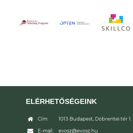
ELÉRHETŐSÉGEINK
Cím:
1013 Budapest, Döbrentei tér 1.
E-mail:
evosz@evosz.hu