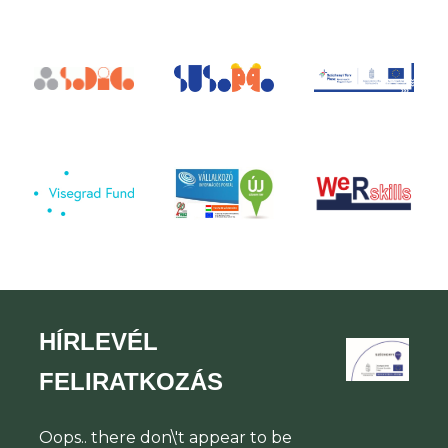
HÍRLEVÉL
FELIRATKOZÁS
Oops.. there don\'t appear to be