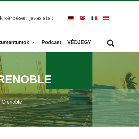
k kérdéseit, javaslatait
kumentumok
Podcast
VÉDJEGY
Keresés
KERESÉS
GRENOBLE
 Grenoble