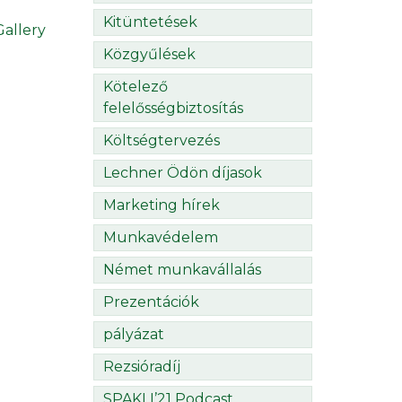
Kitüntetések
allery
Közgyűlések
Kötelező
felelősségbiztosítás
Költségtervezés
Lechner Ödön díjasok
Marketing hírek
Munkavédelem
Német munkavállalás
Prezentációk
pályázat
Rezsióradíj
SPAKLI’21 Podcast