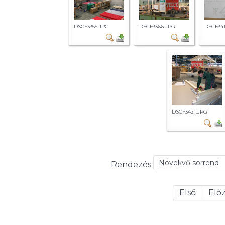
DSCF3355.JPG
DSCF3366.JPG
DSCF34
DSCF3421.JPG
Rendezés
Első
Elő