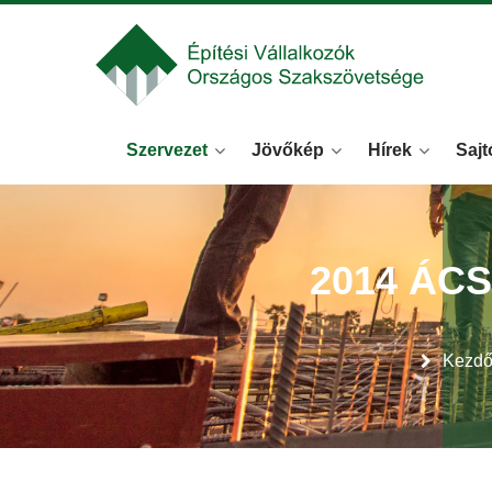
Szervezet
Jövőkép
Hírek
Sajt
2014 ÁC
Kezdő