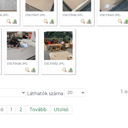
16.JPG
DSCF3417.JPG
DSCF3418.JPG
DSCF3420.JPG
DSCF3428.JPG
DSCF3432.JPG
1. 
Láthatók száma
ző
1
2
Tovább
Utolsó