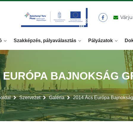
Várju
ó
Szakképzés, pályaválasztás
Pályázatok
Do
S EURÓPA BAJNOKSÁG 
oldal
Szervezet
Galéria
2014 Ács Európa Bajnokság