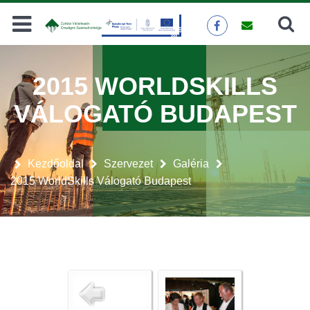
Keresés
KERESÉS
2015 WORLDSKILLS
VÁLOGATÓ BUDAPEST
Kezdőoldal
Szervezet
Galéria
2015 WorldSkills Válogató Budapest