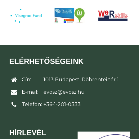
ELÉRHETŐSÉGEINK
Cím:
1013 Budapest, Döbrentei tér 1.
E-mail:
evosz@evosz.hu
Telefon:
+36-1-201-0333
HÍRLEVÉL