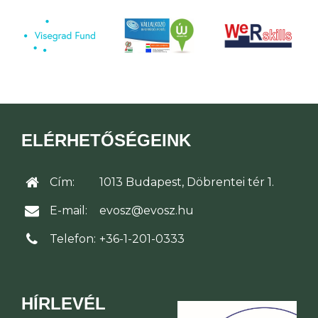
ELÉRHETŐSÉGEINK
Cím:
1013 Budapest, Döbrentei tér 1.
E-mail:
evosz@evosz.hu
Telefon:
+36-1-201-0333
HÍRLEVÉL