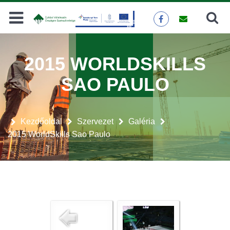
Keresés
KERESÉS
2015 WORLDSKILLS
SAO PAULO
Kezdőoldal
Szervezet
Galéria
2015 WorldSkills Sao Paulo