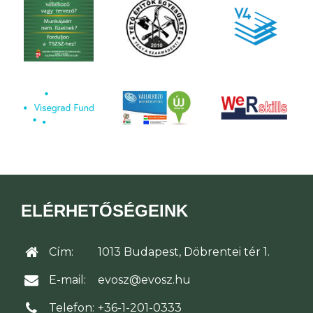
ELÉRHETŐSÉGEINK
Cím:
1013 Budapest, Döbrentei tér 1.
E-mail:
evosz@evosz.hu
Telefon:
+36-1-201-0333