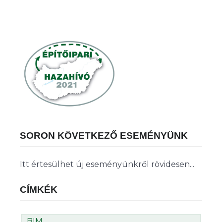
SORON KÖVETKEZŐ ESEMÉNYÜNK
Itt értesülhet új eseményünkről rövidesen...
CÍMKÉK
BIM