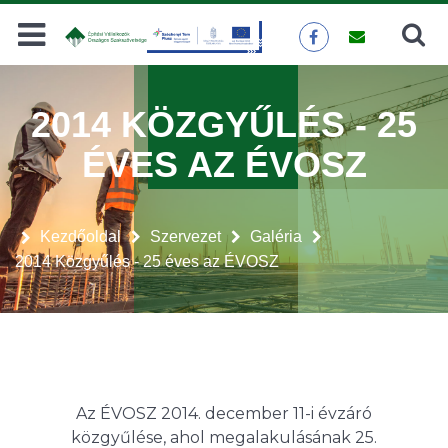
Keresés
KERESÉS
2014 KÖZGYŰLÉS - 25
ÉVES AZ ÉVOSZ
Kezdőoldal
Szervezet
Galéria
2014 Közgyűlés - 25 éves az ÉVOSZ
Az ÉVOSZ 2014. december 11-i évzáró
közgyűlése, ahol megalakulásának 25.