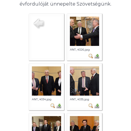
évfordulóját ünnepelte Szövetségünk.
ANT_4026.jpg
ANT_4034.jpg
ANT_4035.jpg