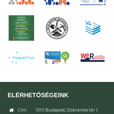
ELÉRHETŐSÉGEINK
Cím:
1013 Budapest, Döbrentei tér 1.