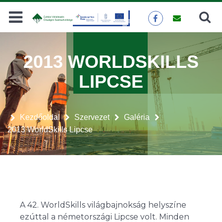
Keresés
KERESÉS
2013 WORLDSKILLS
LIPCSE
Kezdőoldal
Szervezet
Galéria
2013 WorldSkills Lipcse
A 42. WorldSkills világbajnokság helyszíne
ezúttal a németországi Lipcse volt. Minden