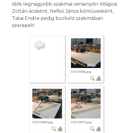
idők legnagyobb szakmai versenyén Világosi
Zoltán ácsként, Hefkó János kőművesként,
Tatai Endre pedig burkoló szakmában
szerepelt.
DSCF0536.jpg
DSCF0569.jpg
DSCF0570.jpg