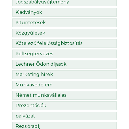
Jogszabálygyűjtemény
Kiadványok
Kitüntetések
Közgyűlések
Kötelező felelősségbiztosítás
Költségtervezés
Lechner Ödön díjasok
Marketing hírek
Munkavédelem
Német munkavállalás
Prezentációk
pályázat
Rezsióradíj