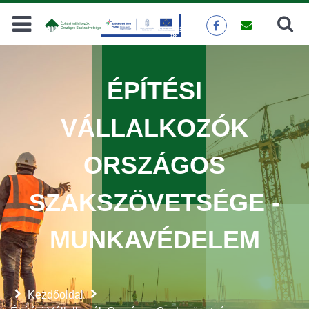
Keresés
KERESÉS
ÉPÍTÉSI
VÁLLALKOZÓK
ORSZÁGOS
SZAKSZÖVETSÉGE -
MUNKAVÉDELEM
Kezdőoldal