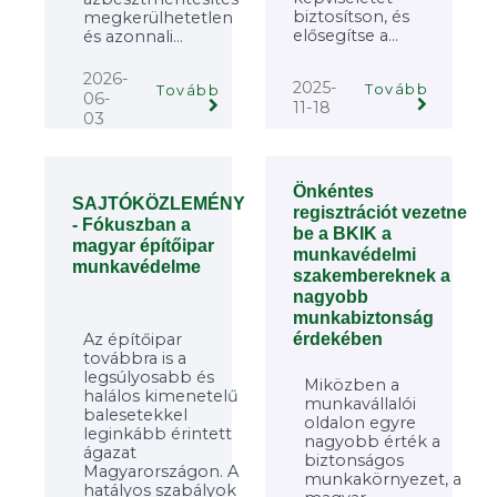
biztosítson, és
megkerülhetetlen
elősegítse a...
és azonnali...
2026-
2025-
Tovább
Tovább
06-
11-18
03
Önkéntes
SAJTÓKÖZLEMÉNY
regisztrációt vezetne
- Fókuszban a
be a BKIK a
magyar építőipar
munkavédelmi
munkavédelme
szakembereknek a
nagyobb
munkabiztonság
Az építőipar
érdekében
továbbra is a
legsúlyosabb és
Miközben a
halálos kimenetelű
munkavállalói
balesetekkel
oldalon egyre
leginkább érintett
nagyobb érték a
ágazat
biztonságos
Magyarországon. A
munkakörnyezet, a
hatályos szabályok