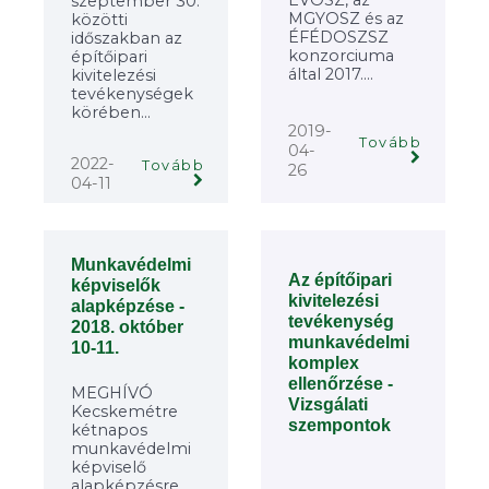
ÉVOSZ, az
szeptember 30.
MGYOSZ és az
közötti
ÉFÉDOSZSZ
időszakban az
konzorciuma
építőipari
által 2017....
kivitelezési
tevékenységek
körében...
2019-
Tovább
04-
2022-
Tovább
26
04-11
Munkavédelmi
Az építőipari
képviselők
kivitelezési
alapképzése -
tevékenység
2018. október
munkavédelmi
10-11.
komplex
ellenőrzése -
MEGHÍVÓ
Vizsgálati
Kecskemétre
szempontok
kétnapos
munkavédelmi
képviselő
alapképzésre