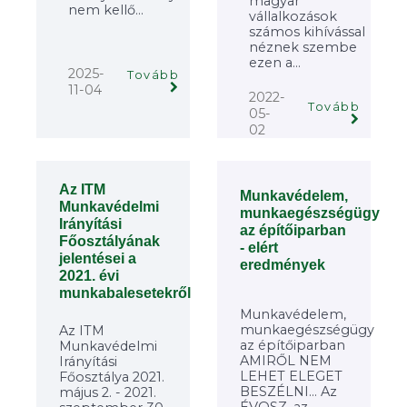
magyar
nem kellő...
vállalkozások
számos kihívással
néznek szembe
ezen a...
2025-
Tovább
11-04
2022-
Tovább
05-
02
Az ITM
Munkavédelem,
Munkavédelmi
munkaegészségügy
Irányítási
az építőiparban
Főosztályának
- elért
jelentései a
eredmények
2021. évi
munkabalesetekről
Munkavédelem,
munkaegészségügy
Az ITM
az építőiparban
Munkavédelmi
AMIRŐL NEM
Irányítási
LEHET ELEGET
Főosztálya 2021.
BESZÉLNI... Az
május 2. - 2021.