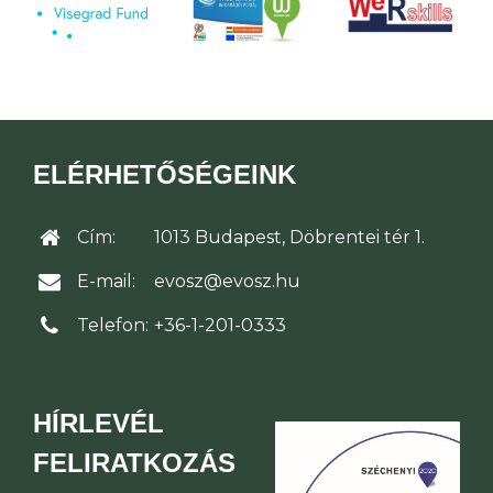
ELÉRHETŐSÉGEINK
Cím:
1013 Budapest, Döbrentei tér 1.
E-mail:
evosz@evosz.hu
Telefon:
+36-1-201-0333
HÍRLEVÉL
FELIRATKOZÁS