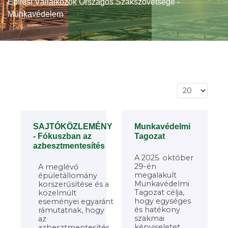
Építési Vállalkozók Országos Szakszövetsége -
Munkavédelem
Tételek #
SAJTÓKÖZLEMÉNY
Munkavédelmi
- Fókuszban az
Tagozat
azbesztmentesítés
A 2025. október
29-én
A meglévő
megalakult
épületállomány
Munkavédelmi
korszerűsítése és a
Tagozat célja,
közelmúlt
hogy egységes
eseményei egyaránt
és hatékony
rámutatnak, hogy
szakmai
az
képviseletet
azbesztmentesítés