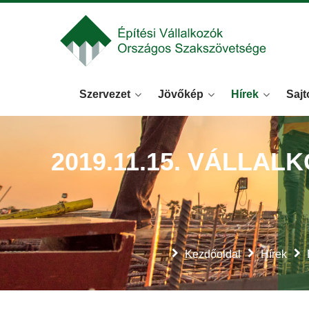
Szervezet
Jövőkép
Hírek
Sajt
2019.11.15. VÁLLA
Kezdőoldal
Hírek