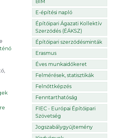
BIM
E-építési napló
Építőipari Ágazati Kollektív
Szerződés (ÉÁKSZ)
ke
Építőipari szerződésminták
rténő
Erasmus
Éves munkaidőkeret
ő,
Felmérések, statisztikák
Felnőttképzés
gek
Fenntarthatóság
re
FIEC - Európai Építőipari
Szövetség
Jogszabálygyűjtemény