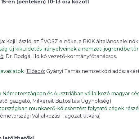
15-én (pénteken) 10-13 óra között
a: Koji László, az ÉVOSZ elnöke, a BKIK általános alelnö
ság új kiküldetési irányelveinek a nemzeti jogrendbe tö
dó
: Dr. Bodgál Ildikó vezető-kormányfőtanácsos,
 javaslatok
(
Előadó:
Gyányi Tamás nemzetközi adószakért
 a Németországban és Ausztriában vállalkozó magyar cé
ető igazgató, Milkereit Biztosítási Ügynökség)
etországban munkaerő-kölcsönzést folytató cégek részé
etországi Vállalkozási Tagozat titkára)
 letölthetők!