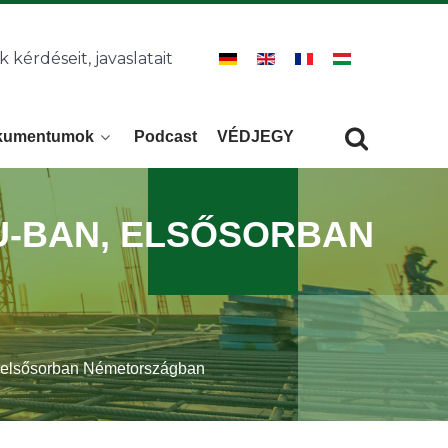
k kérdéseit, javaslatait
kumentumok
Podcast
VÉDJEGY
Keresés
KERESÉS
EU-BAN, ELSŐSORBAN
n, elsősorban Németországban