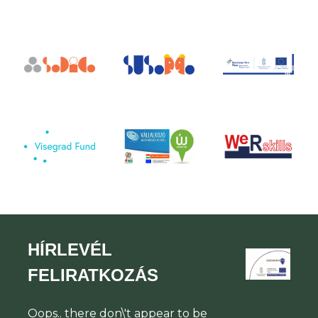
HÍRLEVÉL
FELIRATKOZÁS
Oops.. there don\'t appear to be