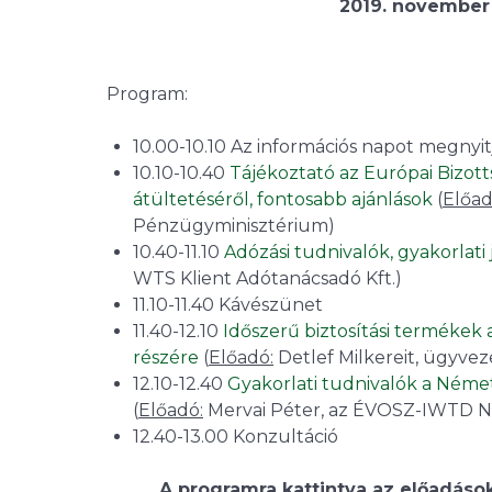
2019. november 
Program:
10.00-10.10 Az információs napot megnyitj
10.10-10.40
Tájékoztató az Európai Bizott
átültetéséről, fontosabb ajánlások
(
Előa
Pénzügyminisztérium)
10.40-11.10
Adózási tudnivalók, gyakorlati
WTS Klient Adótanácsadó Kft.)
11.10-11.40 Kávészünet
11.40-12.10
Időszerű biztosítási termékek
részére
(
Előadó:
Detlef Milkereit, ügyvez
12.10-12.40
G
yakorlati tudnivalók a Ném
(
Előadó:
Mervai Péter, az ÉVOSZ-IWTD Ném
12.40-13.00 Konzultáció
A programra kattintva az előadások