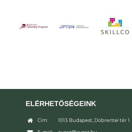
ELÉRHETŐSÉGEINK
Cím:
1013 Budapest, Döbrentei tér 1.