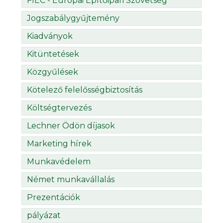
FIEC - Európai Építőipari Szövetség
Jogszabálygyűjtemény
Kiadványok
Kitüntetések
Közgyűlések
Kötelező felelősségbiztosítás
Költségtervezés
Lechner Ödön díjasok
Marketing hírek
Munkavédelem
Német munkavállalás
Prezentációk
pályázat