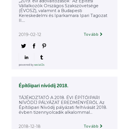
„2019. évi adóváltozások” Az Építési
Vállalkozók Országos Szakszövetsége
(ÉVOSZ), valamint a Budapesti
Kereskedelmi és Iparkamara Ipari Tagozat
II....
2019-02-12
Tovább
powered by
social2s
Építőipari nívódíj 2018.
TÁJÉKOZTATÓ A 2018. ÉVI ÉPÍTŐIPARI
NÍVÓDÍJ PÁLYÁZAT EREDMÉNYÉRŐL Az
Építőipari Nívódíj pályázati felhívását 2018.
évben tizennyolcadik alkalommal...
2018-12-18
Tovább