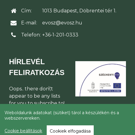
Cím:
1013 Budapest, Döbrentei tér 1.
E-mail:
evosz@evosz.hu
Telefon:
+36-1-201-0333
HÍRLEVÉL
FELIRATKOZÁS
Oops.. there don\'t
appear to be any lists
for you to subscribe to!
Weboldalunk adatokat (sütiket) tárol a készülékén és a
webszervereken.
© Építési Vállalkozók Országos
Szakszövetsége 2026
Cookie beállítások
Cookiek elfogadása