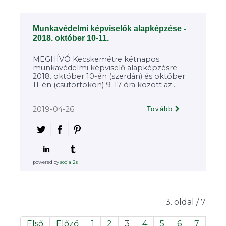
Munkavédelmi képviselők alapképzése -
2018. október 10-11.
MEGHÍVÓ Kecskemétre kétnapos
munkavédelmi képviselő alapképzésre
2018. október 10-én (szerdán) és október
11-én (csütörtökön) 9-17 óra között az...
2019-04-26
Tovább
powered by
social2s
3. oldal / 7
Első
Előző
1
2
3
4
5
6
7