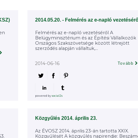
ÁKSZ)
2014.05.20. - Felmérés az e-napló vezetésérő
nen
Felmérés az e-napló vezetéséről A
Belügyminisztérium és az Építési Vállalkozók
Országos Szakszövetsége között létrejött
szerződés alapján vállaltuk,...
2014-06-16
Tovább
powered by
social2s
Közgyűlés 2014. április 23.
Az ÉVOSZ 2014. április 23-án tartotta XXIX.
3.
Közgyűlését A közgyűlés napirendje: Beszám