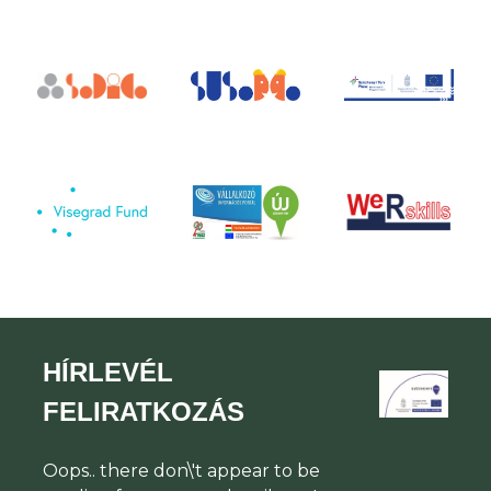
HÍRLEVÉL
FELIRATKOZÁS
Oops.. there don\'t appear to be