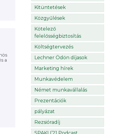
Kitüntetések
Közgyűlések
Kötelező
felelősségbiztosítás
Költségtervezés
önös
Lechner Ödön díjasok
és a
Marketing hírek
Munkavédelem
Német munkavállalás
Prezentációk
pályázat
Rezsióradíj
SPAKLI’21 Podcast