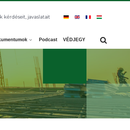
k kérdéseit, javaslatait
kumentumok
Podcast
VÉDJEGY
Keresés
KERESÉS