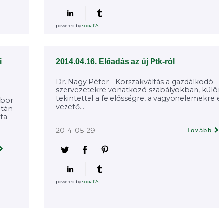
powered by
social2s
i
2014.04.16. Előadás az új Ptk-ról
Dr. Nagy Péter - Korszakváltás a gazdálkodó
szervezetekre vonatkozó szabályokban, kül
tekintettel a felelősségre, a vagyonelemekre 
ábor
vezető...
ltán
rta
2014-05-29
Tovább
powered by
social2s