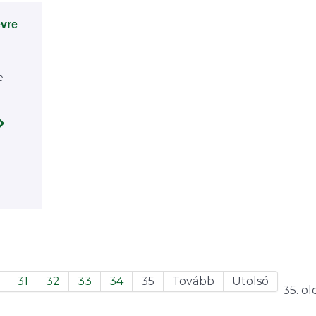
évre
e
31
32
33
34
35
Tovább
Utolsó
35. ol