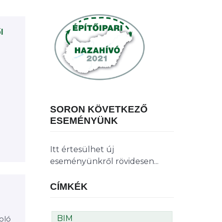
l
SORON KÖVETKEZŐ
ESEMÉNYÜNK
Itt értesülhet új
eseményünkről rövidesen...
CÍMKÉK
BIM
oló