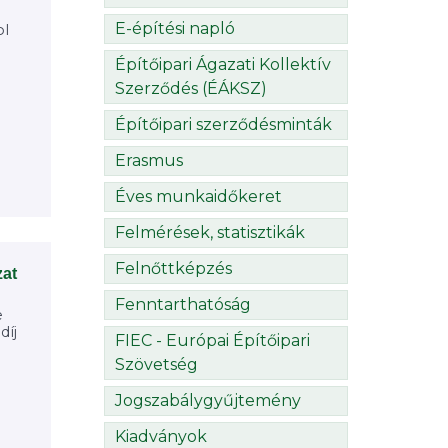
E-építési napló
ol
Építőipari Ágazati Kollektív
Szerződés (ÉÁKSZ)
Építőipari szerződésminták
Erasmus
Éves munkaidőkeret
Felmérések, statisztikák
Felnőttképzés
zat
Fenntarthatóság
e
díj
FIEC - Európai Építőipari
Szövetség
Jogszabálygyűjtemény
Kiadványok