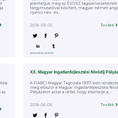
at
jelentetjük meg az ÉVOSZ tagszervezeteinek
ga
tárgymutatóval bővített, magyar-német-ang
nyelvű név- és...
2018-09-05
Tovább
powered by
social2s
XX. Magyar Ingatlanfejlesztési Nívódíj Pályá
tési
A FIABCI Magyar Tagozata 1997-ben rendezt
meg először a Magyar Ingatlanfejlesztési Nívó
 az
Pályázatot azzal a céllal, hogy elismerje a...
2018-06-06
Tovább