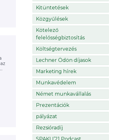
Kitüntetések
Közgyűlések
Kötelező
felelősségbiztosítás
Költségtervezés
a
Lechner Ödön díjasok
 az
..
Marketing hírek
Munkavédelem
Német munkavállalás
Prezentációk
pályázat
Rezsióradíj
SPAKLI’21 Podcast