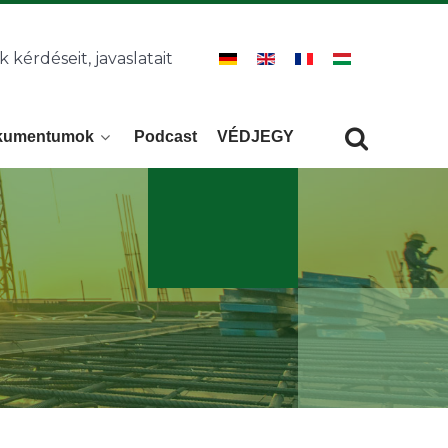
k kérdéseit, javaslatait
kumentumok
Podcast
VÉDJEGY
Keresés
KERESÉS