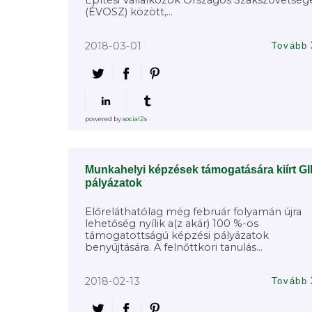
Építési Vállalkozók Országos Szakszövetség
(ÉVOSZ) között,...
2018-03-01
Tovább
powered by
social2s
Munkahelyi képzések támogatására kiírt G
pályázatok
Előreláthatólag még február folyamán újra
lehetőség nyílik a(z akár) 100 %-os
támogatottságú képzési pályázatok
benyújtására. A felnőttkori tanulás...
2018-02-13
Tovább