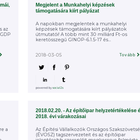
émái,
Megjelent a Munkahelyi képzések
támogatására kiírt pályázat
A napokban megjelentek a munkahelyi
s az
képzések támogatására kiírt pályázatok
a GDP
útmutatói! A több mint 30 milliárd Ft-os
keretösszegű GINOP-6.1.5-17 és...
2018-03-05
Tovább
powered by
social2s
2018.02.20. - Az építőipar helyzetértékelése 
2018. évi várakozásai
re a
Az Építési Vállalkozók Országos Szakszövets
(ÉVOSZ) tagszervezeteit és az építőipar