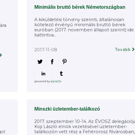
Minimális bruttó bérek Németországban
A kiküldetési törvény szerinti, általánosan
kötelező érvényű minimális bruttó bérek
ára
euróban (2017. novemberi állapot szerint) ide
kattintva...
2017-11-08
Tovább
powered by
social2s
Minszki üzletember-találkozó
2017. szeptember 10-14. Az ÉVOSZ delegációj
Koji László elnök vezetésével üzletember-
gol
találkozón vett rész a Fehérorosz fővárosban,