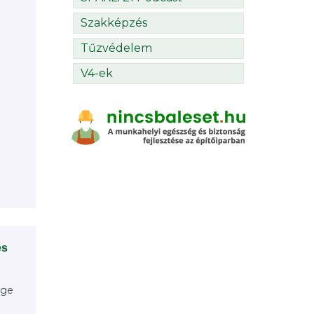
Szakképzés
Tűzvédelem
V4-ek
és
ége