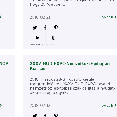
e
jelentősebb szereplőit megkeresve felmérte,
hogy 2017. évben...
2018-02-21
Tovább
powered by
social2s
INOP
XXXV. BUD-EXPO Nemzetközi Építiőpari
Kiállítás
2018. március 28-31. között kerüle
megrendelésre a XXXV. BUD-EXPO tavaszi
nemzetközi építőipari szakkiállítás, a nyugat-
ukrajnai régió egyik...
2018-02-12
Tovább