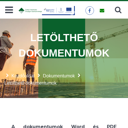
Keresés
KERESÉS
LETÖLTHETŐ
DOKUMENTUMOK
Kezdőoldal
Dokumentumok
Letölthető dokumentumok
A dokumentumok Word és PDF