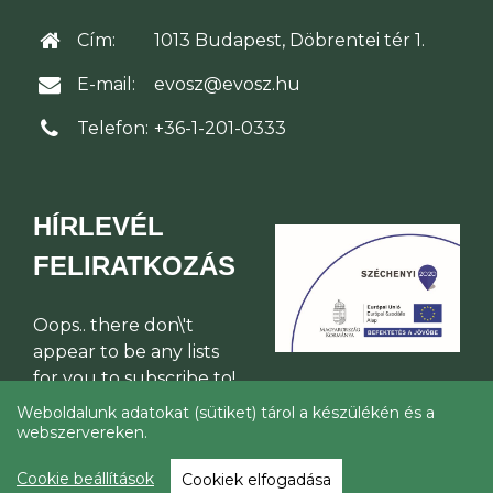
Cím:
1013 Budapest, Döbrentei tér 1.
E-mail:
evosz@evosz.hu
Telefon:
+36-1-201-0333
HÍRLEVÉL
FELIRATKOZÁS
Oops.. there don\'t
appear to be any lists
for you to subscribe to!
Weboldalunk adatokat (sütiket) tárol a készülékén és a
webszervereken.
© Építési Vállalkozók Országos
Szakszövetsége 2026
Cookie beállítások
Cookiek elfogadása