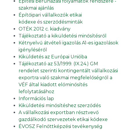
Építési beruházási folyamatok rendszere -
szakmai ajánlás
Építőipari vállalkozók etikai
kódexe
és
szerződésminták
OTÉK 2012 c. kiadvány
Tájékoztató a kiküldetési minősítésről
Kétnyelvű átvételi igazolás A1-es igazolások
igényléséről
Kiküldetés az Európai Unióba
Tájékoztató az 53/1999. (IX.24.) GM
rendelet szerinti kontingentált vállalkozási
exportra való szakmai megfelelőségről a
VÉF által kiadott előminősítés
lefolytatásához
Információs lap
Kiküldetési minősítéshez szerződés
A vállalkozási exportban résztvevő
gazdálkodó szervezetek etikai kódexe
ÉVOSZ Felnőttképzési tevékenység